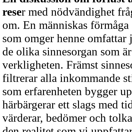
rese
r med nödvändighet fråg
om. En människas förmåga av
som omger henne omfattar j
de olika sinnesorgan som är 
verkligheten. Främst sinne
filtrerar alla inkommande s
som erfarenheten bygger up
härbärgerar ett slags med t
värderar, bedömer och tolka
den realitet som vi uppfatta