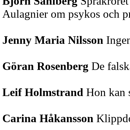
Björn Sahlberg
Språkröret
Aulagnier om psykos och pr
Jenny Maria Nilsson
Ingen
Göran Rosenberg
De falsk
Leif Holmstrand
Hon kan s
Carina Håkansson
Klippd