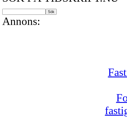
Annons:
Fast
Fo
fast