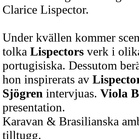
Clarice Lispector.
Under kvällen kommer sce
tolka
Lispectors
verk i oli
portugisiska. Dessutom ber
hon inspirerats av
Lispecto
Sjögren
intervjuas.
Viola 
presentation.
Karavan & Brasilianska amb
tilltugg.