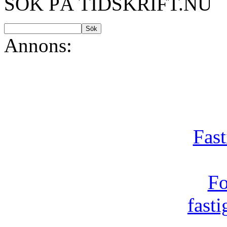
SÖK PÅ TIDSKRIFT.NU
Annons:
Fast
Fo
fast