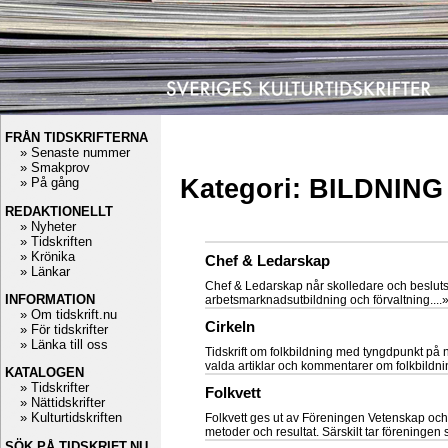
FRÅN TIDSKRIFTERNA
» Senaste nummer
» Smakprov
Kategori: BILDNIN
» På gång
REDAKTIONELLT
» Nyheter
» Tidskriften
» Krönika
Chef & Ledarskap
» Länkar
Chef & Ledarskap når skolledare och beslutsfa
INFORMATION
arbetsmarknadsutbildning och förvaltning....
» Om tidskrift.nu
Cirkeln
» För tidskrifter
» Länka till oss
Tidskrift om folkbildning med tyngdpunkt på n
valda artiklar och kommentarer om folkbildnin
KATALOGEN
» Tidskrifter
Folkvett
» Nättidskrifter
» Kulturtidskriften
Folkvett ges ut av Föreningen Vetenskap och 
metoder och resultat. Särskilt tar föreningen 
SÖK PÅ TIDSKRIFT.NU