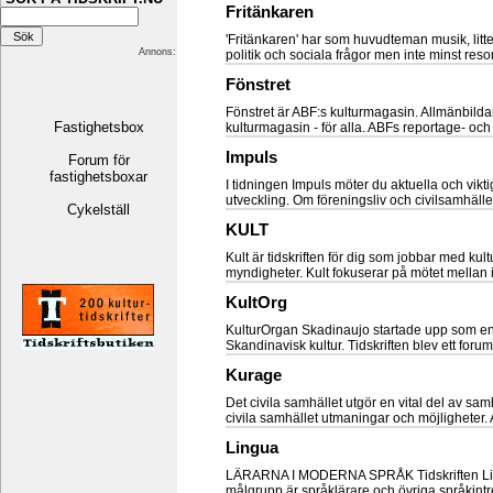
Fritänkaren
'Fritänkaren' har som huvudteman musik, littera
Annons:
politik och sociala frågor men inte minst resor
Fönstret
Fönstret är ABF:s kulturmagasin. Allmänbild
Fastighetsbox
kulturmagasin - för alla. ABFs reportage- och 
Impuls
Forum för
fastighetsboxar
I tidningen Impuls möter du aktuella och vikt
utveckling. Om föreningsliv och civilsamhälle
Cykelställ
KULT
Kult är tidskriften för dig som jobbar med kul
myndigheter. Kult fokuserar på mötet mellan i
KultOrg
KulturOrgan Skadinaujo startade upp som en t
Skandinavisk kultur. Tidskriften blev ett forum
Kurage
Det civila samhället utgör en vital del av samhä
civila samhället utmaningar och möjligheter. All
Lingua
LÄRARNA I MODERNA SPRÅK Tidskriften Lingua
målgrupp är språklärare och övriga språkintr