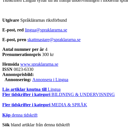
Tidskriften Lingua syftar till att främja undervisningen i moderna spr
Utgivare
Språklärarnas riksförbund
E-post, red
lingua@spraklararna.se
E-post, pren
skattmastare@spraklararna.se
Antal nummer per år
4
Prenumerationspris
300 kr
Hemsida
www.spraklararna.se
ISSN
0023-6330
Annonsprisbild:
Annonsering:
Annonsera i Lingua
Läs artiklar knutna till
Lingua
Fler tidskrifter i kategori
BILDNING & UNDERVISNING
Fler tidskrifter i kategori
MEDIA & SPRÅK
Köp
denna tidskrift
Sök
bland artiklar från denna tidskrift