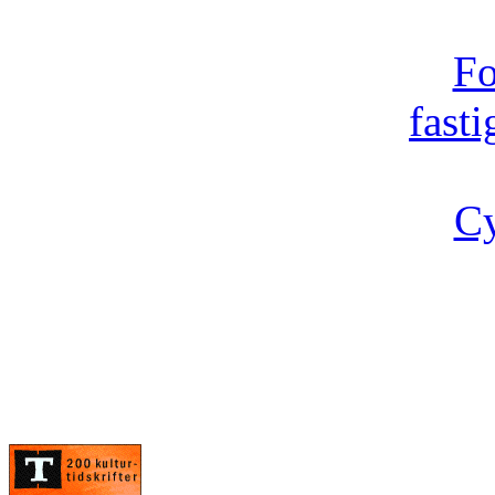
Fo
fast
Cy