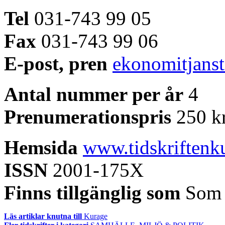
Tel
031-743 99 05
Fax
031-743 99 06
E-post, pren
ekonomitjanst
Antal nummer per år
4
Prenumerationspris
250 k
Hemsida
www.tidskriftenk
ISSN
2001-175X
Finns tillgänglig som
Som
Läs artiklar knutna till
Kurage