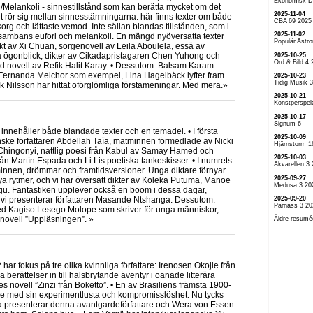
Ekonomisk D
Melankoli - sinnestillstånd som kan berätta mycket om det
2025-11-04
et rör sig mellan sinnesstämningarna: här finns texter om både
CBA 69 2025
org och lättaste vemod. Inte sällan blandas tillstånden, som i
2025-11-02
ambans eufori och melankoli. En mängd nyöversatta texter
Populär Astr
ikt av Xi Chuan, sorgenovell av Leila Aboulela, essä av
 ögonblick, dikter av Cikadapristagaren Chen Yuhong och
2025-10-25
Ord & Bild 4 
ld novell av Refik Halit Karay. • Dessutom: Balsam Karam
 Fernanda Melchor som exempel, Lina Hagelbäck lyfter fram
2025-10-23
Tidig Musik 
ik Nilsson har hittat oförglömliga förstameningar. Med mera.»
2025-10-21
Konstperspek
2025-10-17
Signum 6
nehåller både blandade texter och en temadel. • I första
2025-10-09
ske författaren Abdellah Taïa, matminnen förmedlade av Nicki
Hjärnstorm 1
Chingonyi, nattlig poesi från Kabul av Samay Hamed och
2025-10-03
från Martín Espada och Li Lis poetiska tankeskisser. • I numrets
Akvarellen 3
nnen, drömmar och framtidsversioner. Unga diktare förnyar
2025-09-27
a rytmer, och vi har översatt dikter av Koleka Putuma, Manoe
Medusa 3 20
u. Fantastiken upplever också en boom i dessa dagar,
2025-09-20
 vi presenterar författaren Masande Ntshanga. Dessutom:
Parnass 3 20
med Kagiso Lesego Molope som skriver för unga människor,
novell ”Uppläsningen”. »
Äldre resumé
r fokus på tre olika kvinnliga författare: Irenosen Okojie från
a berättelser in till halsbrytande äventyr i oanade litterära
nes novell ”Zinzi från Boketto”. • En av Brasiliens främsta 1900-
nade med sin experimentlusta och kompromisslöshet. Nu tycks
la presenterar denna avantgardeförfattare och Wera von Essen