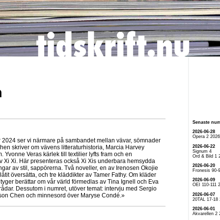
n
Senaste nu
2026-06-28
Opera 2 2026
2024 ser vi närmare på sambandet mellan vävar, sömnader
2026-06-22
chen skriver om vävens litteraturhistoria, Marcia Harvey
Signum 4
Yvonne Veras kärlek till textilier lyfts fram och en
Ord & Bild 1 
 av Xi Xi. Här presenteras också Xi Xis underbara hemsydda
2026-06-20
gar av stil, sappörerna. Två noveller, en av Irenosen Okojie
Fronesis 90-
låtit översätta, och tre kläddikter av Tamer Fathy. Om kläder
2026-06-09
 tyger berättar om vår värld förmedlas av Tina Ignell och Eva
OEI 110-111 
dar. Dessutom i numret, utöver temat: intervju med Sergio
2026-06-07
sson Chen och minnesord över Maryse Condé.»
20TAL 17-18
2026-06-01
Akvarellen 2