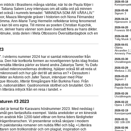
2026-05-18
inblick i Brasiliens många världar, när Isi de Paula följer i
Konstperspek
 Tatiana Salem Levy intervjuas om att sätta ord på minnen
2026-05-08
det också i numrets temadel: ”MINNENA SOM ÄR VÅRA LIV.”
Signum 3
ickor, Maaza Mengiste gräver i historien och Nona Férnandez
2026-04-24
glömma. Ann-Marie Tung Hermelin reflekterar kring fenomenet
Hjärnstorm 1
kan bli ens egna. Till minne av poeten Christian Kupchik,
2026-04-20
, skriver hans vänner som även översatt flera av hans dikter.
Fronesis 88-
Atinuke, sista delen i Meta Ottossons Översättardagbok och en
2026-04-08
Tidig Musik 
2026-04-01
Glänta
23
Akvarellen 1
Amnesty Pre
”. I vinterns nummer 2024 har vi samlat mikronoveller från
2026-03-30
a. Den här kortkorta formen av novellgenren tycks idag frodas
Utställningskr
versätta litterära pärlor av bland andra Zakariya Tamir, Yu Dafu
2026-03-29
lad mikronovellernas drottning, hjälper också till att reda ut
Medusa 1 20
kronovell och hur går det till att skriva en? • Dessutom i
2026-03-20
ikter av Adonis och Jafer Taoun, intervjuer med Pilar
Signum 2
e Ilboudo, litterär föregångare från Burkina Faso. Från
2026-03-03
nationalrätten: Gastronomisk stolthet och brutalitet. Och i
Populär Astr
itterära intryck från en resa i landet. »
2026-02-26
Utställningskr
raturen #3 2023
2026-02-22
Opera 1 2026
 - det är temat för Karavans höstnummer 2023. Med nedslag i
2026-02-19
ramåt ges fantasifulla exempel. Valda anekdoter ur en kinesisk
Konstperspek
n arabisk från 1200-talet ­vittnar om forna tiders färdigheter
2026-02-11
rägeribranschen. Vi presenterar också skojare i modern
OEI 108-109
och pakistanska romaner om nutida fiffel och båg. • Litterära
2026-02-06
fattaren som trollkonstnär och om plagiat, inspiration och
Signum 1