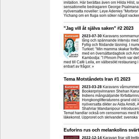
imitation. Här berättas även om Hilda Hilst, s
sensationelle bedragaren George Psalmanaza
nyöversatta noveller: Leye Adenles ”Morbror 
Yichang om en fluga som söker något vacker
"Jag vill åt själva saken" #2 2023
2023-07-30
Karavans sommarnummer
lång och spännande intervju med d
Fyllig och flödande läsning. I numr
Turkiet: ”Min mamma skakar fortf
med en översättardagbok och Anna
Kambodja: ”I Phnom Penh var det s
med till Café Leila, en välbesökt restaurang
enbart av frågor. »
Tema Motståndets Iran #1 2023
2023-03-28
Karavans vårnummer ä
Bookerprisvinnaren Shehan Karuna
Indiens mångsäljande författarinna
Hongkonglitteraturens grand old 
nyöversatta dikter av Aida Amidi
Shahriar Mandanipour introduceras 
Temat handlar också om censorernas mest fö
läkekonst. Upproret och skrivandet: svenska f
Euforins rus och melankolins svärt
2022-12-14
Karavan firar sitt tret