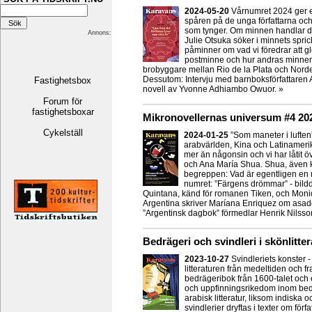
2024-05-20
Vårnumret 2024 ger en 
spåren på de unga författarna och
som tynger. Om minnen handlar 
Annons:
Julie Otsuka söker i minnets spr
påminner om vad vi föredrar att 
postminne och hur andras minnen 
brobyggare mellan Rio de la Plata och Norden
Dessutom: Intervju med barnboksförfattaren 
Fastighetsbox
novell av Yvonne Adhiambo Owuor. »
Forum för
fastighetsboxar
Mikronovellernas universum #4 20
Cykelställ
2024-01-25
”Som maneter i luften
arabvärlden, Kina och Latinamerik
mer än någonsin och vi har låtit ö
och Ana María Shua. Shua, även kal
begreppen: Vad är egentligen en mi
numret: ”Färgens drömmar” - bildd
Quintana, känd för romanen Tiken, och Moniqu
Argentina skriver Maríana Enriquez om asado, 
”Argentinsk dagbok” förmedlar Henrik Nilsson l
Bedrägeri och svindleri i skönlitte
2023-10-27
Svindleriets konster
litteraturen från medeltiden och f
bedrägeribok från 1600-talet och e
och uppfinningsrikedom inom bed
arabisk litteratur, liksom indiska 
svindlerier dryftas i texter om för