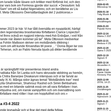
om lurade både läsare och kritiker med förförisk list, och den
2026-02-05
r vars bok om Formosa gjorde stor succé. • Dessutom: två
Mikroskop Vi
Sam” om ett så kallat Nigeriabrev, och en berättelse av Liu
2026-01-18
t. Meta Ottossons Översättardagbok del 2 publiceras.»
Tidig Musik 
2026-01-06
Utställningskr
2026-01-03
 2023 är här. Vi har låtit översätta en nyupptäckt, härligt
Populär Astr
en legendariska brasilianska författaren Clarice Lispector!
2025-12-24
et finns också en nygjord intervju med Aslı Erdoğan, i exil från
Glänta 2 202
arande när åtalen kommer på tal”. Meta Ottosson medverkar
2025-12-21
 Fohlin Mattsson skriver om motståndets diktning i
Medusa 4 20
om om allt kunde förvandlas till poesi …” Donia Bijan tar oss
2025-12-20
 i Teheran, och av Pablo Neruda bjuds på dikter bestående
Opera 5 2025
2025-12-19
Signum 8
2025-12-16
Akvarellen 4
r sprängfyllt! Här presenteras bland andra
2025-12-14
Fjärde Världe
tilaka från Sri Lanka och hans skruvade skildring av hemön,
Amnesty Pre
 Chitra Banerjee Divakaruni intervjuas och vi tar farväl av
lady Xi Xi. Många sidor ägnas temat ”Motståndets Iran” med
2025-12-09
20TAL 14-15
, Azita Ghahreman, Shahrouz Rashid och Simin Behbahani.
med en bitande satirisk essä om att vara författare i Iran.
2025-11-25
Utställningskr
rbjudna ord, om iransk vampyrfilm och om översättning som
örfattare med rötter i Iran om hoppfullhet och oro.»
2025-11-22
Hjärnstorm 1
2025-11-21
a #3-4 2022
Signum 7
2025-11-15
tionde levnadsår och vi firar det med detta fylliga