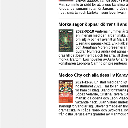
skriver dagbok från ett besök i Hi
Miri, som inte är rädd för att ta upp känsliga
förödande tsunamin utanför Japans nordöstra k
nuet, smärtan och kärleken som lever kvar.»
Mörka sagor öppnar dörrar till and
2022-02-18
Vinterns nummer år 202
en intervju med den argentinska 
om sitt liv och ett avsnitt ur Ma
tusenårig japansk text. Erik Falk 
och Jonathan Morén presenterar sa
gudfar. Numrets andra del ägnas e
dras till det besynnerliga och bisarra, till dr
mörka, tvärtom. Läs noveller av Azita Ghahr
konstnären Leonora Carrington presenteras
Mexico City och alla dess liv Kara
2021-11-26
En stad med oändligt 
höstnumret 2021. Här följer Henri
tid fram till idag. Bland författa
López Velarde, Cristina Rivera G
mänskliga ödena och León Plascen
växande fläck. Juan Villoro under
ständigt förvandlar sig. Utöver temadelen f
dramatiska liv i både Nord- och Sydkorea, kvi
från östra Jerusalems gränder av Mahmoud S