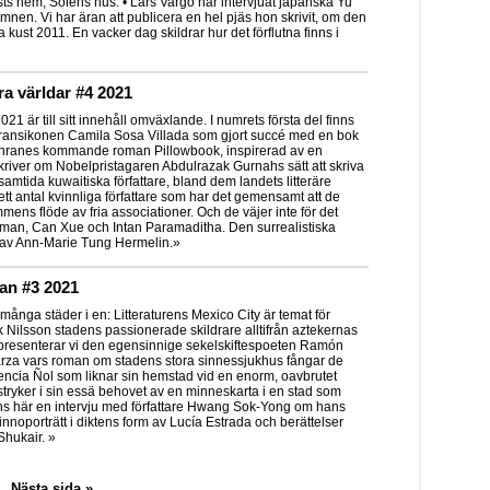
lsts hem, Solens hus. • Lars Vargö har intervjuat japanska Yu
 ämnen. Vi har äran att publicera en hel pjäs hon skrivit, om den
ust 2011. En vacker dag skildrar hur det förflutna finns i
ra världar #4 2021
1 är till sitt innehåll omväxlande. I numrets första del finns
transikonen Camila Sosa Villada som gjort succé med en bok
ja Thranes kommande roman Pillowbook, inspirerad av en
skriver om Nobelpristagaren Abdulrazak Gurnahs sätt att skriva
mtida kuwaitiska författare, bland dem landets litteräre
tt antal kvinnliga författare som har det gemensamt att de
ömmens flöde av fria associationer. Och de väjer inte för det
eman, Can Xue och Intan Paramaditha. Den surrealistiska
 av Ann-Marie Tung Hermelin.»
van #3 2021
många städer i en: Litteraturens Mexico City är temat för
k Nilsson stadens passionerade skildrare alltifrån aztekernas
rna presenterar vi den egensinnige sekelskiftespoeten Ramón
arza vars roman om stadens stora sinnessjukhus fångar de
cia Ñol som liknar sin hemstad vid en enorm, oavbrutet
stryker i sin essä behovet av en minneskarta i en stad som
inns här en intervju med författare Hwang Sok-Yong om hans
nnoporträtt i diktens form av Lucía Estrada och berättelser
hukair. »
Nästa sida »