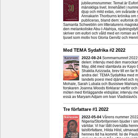
jubileumsnummer. Temat är Eufori/
mänskliga livet. Innehållet i numr
djup och mild extas, om svåraste s
Annakarin Thorburns krönika om s
publiceras, bland dem: euforisk d
Samanta Schweblin om litteraturens magiska
den melankoliske Abu-l-Atahiya, njutningsfyl
skriver om eufori och våld med en roman av
ljuset som motiv hos Gloria Gervitz och Henr
Med TEMA Sydafrika #2 2022
2022-08-24
Sommarnumret 2022 in
delen: intervju med den marockan
May, dikt med stamtavla av Kayo 
Shakila Azizzada, brev till en far 
andra del: TEMA Sydafrika med mi
landets poesi med djärvhet och ny
Mohale, Sarah Lubala och Busisiwe Mahlang
forskaren Joanna Woods förklarar varför och
möten med förläggande eldsjälar, intervju 
essä av Maryam Adjam om Ivan Vladislavićs 
Tre författare #1 2022
2022-05-04
Vårens nummer 2022 ha
Nigeria/Storbritannien bjuder i sin
världar. Vi har låtit översätta hen
talsförfattare, Hilda Hilst, utma
hennes tid ha kommit. Isi de Pau