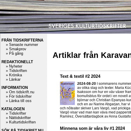
FRÅN TIDSKRIFTERNA
» Senaste nummer
» Smakprov
Artiklar från Karava
» På gång
REDAKTIONELLT
» Nyheter
» Tidskriften
» Krönika
Text & textil #2 2024
» Länkar
2024-08-20
I sommarens nummer 
INFORMATION
av olika slag och texter. Maria Kü
» Om tidskrift.nu
Isaksson om hur en väv växer fram. 
bomullsblus för ordet i en novell
» För tidskrifter
björnar och Christian Epanyas kun
» Länka till oss
och en av Narine Abgarjan, har vi 
och nôteater skriver Lars Vargö, vad prickiga
KATALOGEN
Vargö visar vad man kan väva med papperstrå
» Tidskrifter
Ramírez, Översättardagbok av Anna Gustaf
» Nättidskrifter
» Kulturtidskriften
Minnena som är våra liv #1 2024
SÖK PÅ TIDSKRIFT.NU