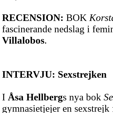
RECENSION:
BOK
Korst
fascinerande nedslag i femin
Villalobos
.
INTERVJU: Sexstrejken
I
Åsa Hellberg
s nya bok
Se
gymnasietjejer en sexstrejk f