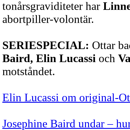
tonårsgraviditeter har
Linn
abortpiller-volontär.
SERIESPECIAL:
Ottar b
Baird, Elin Lucassi
och
Va
motståndet.
Elin Lucassi om original-O
Josephine Baird undar – hur