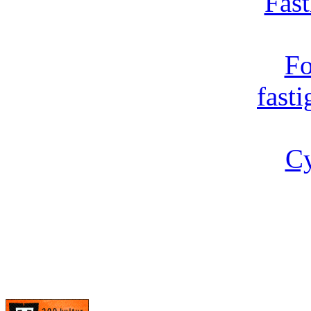
Fast
Fo
fast
Cy