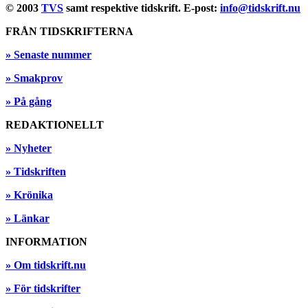
© 2003
TVS
samt respektive tidskrift. E-post:
info@tidskrift.nu
FRÅN TIDSKRIFTERNA
» Senaste nummer
» Smakprov
» På gång
REDAKTIONELLT
» Nyheter
» Tidskriften
» Krönika
» Länkar
INFORMATION
» Om tidskrift.nu
» För tidskrifter