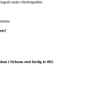
iografi under efterkrigstiden
istoria
ete?
an i Sichuan stod färdig år 803.