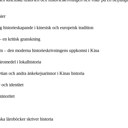
ier
ng historieskapande i kinesisk och europeisk tradition
– en kritisk granskning
rium – den moderna historieskrivningens uppkomst i Kina
äromedel i lokalhistoria
an och andra änkekejsarinnor i Kinas historia
 och identitet
inoritet
ka läroböcker skriver historia