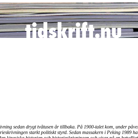
krivning sedan drygt tvåtusen år tillbaka. På 1900-talet kom, under påv
eskrivningen starkt politiskt styrd. Sedan massakern i Peking 1989 har 
den kinesiska historien och historieskrivningen och visar på en betydlig