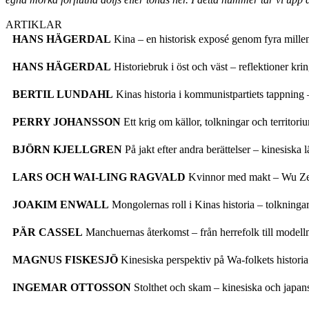
ARTIKLAR
HANS HÄGERDAL
Kina – en historisk exposé genom fyra millen
HANS HÄGERDAL
Historiebruk i öst och väst – reflektioner kri
BERTIL LUNDAHL
Kinas historia i kommunistpartiets tappning 
PERRY JOHANSSON
Ett krig om källor, tolkningar och territo
BJÖRN KJELLGREN
På jakt efter andra berättelser – kinesiska l
LARS OCH WAI-LING RAGVALD
Kvinnor med makt – Wu Zeti
JOAKIM ENWALL
Mongolernas roll i Kinas historia – tolkningar
PÄR CASSEL
Manchuernas återkomst – från herrefolk till modellm
MAGNUS FISKESJÖ
Kinesiska perspektiv på Wa-folkets historia
INGEMAR OTTOSSON
Stolthet och skam – kinesiska och japans