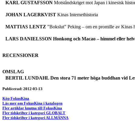
KARL GUSTAFSSON
Motståndskriget mot Japan i kinesisk histor
JOHAN LAGERKVIST
Kinas Internethistoria
MATTIAS LENTZ
”Bokslut” Peking – om en promille av Kinas h
LARS DANIELSSON Honkong och Macao – himmel eller helv
RECENSIONER
OMSLAG
BERTIL LUNDAHL
Den stora 71 meter höga buddhan vid Lesh
Publicerad: 2012-03-13
Köp FokusKina
Läs mer om FokusKina i katalogen
Fler artiklar knutna till FokusKina
Fler tidskrifter i kategori GLOBALT
Fler tidskrifter i kategori ALLMÄNNA