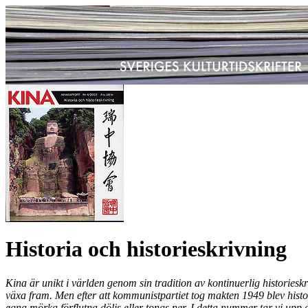
Historia och historieskrivning
Kina är unikt i världen genom sin tradition av kontinuerlig histories
växa fram. Men efter att kommunistpartiet tog makten 1949 blev histori
egna mörka förflutna döljs eller tonas ner. I detta nummer tar vi upp 