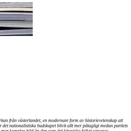
erkan från västerlandet, en modernare form av historievetenskap att
det nationalistiska budskapet blivit allt mer påtagligt medan partiets
t mer komplex bild än den som det kinesiska folket serveras.