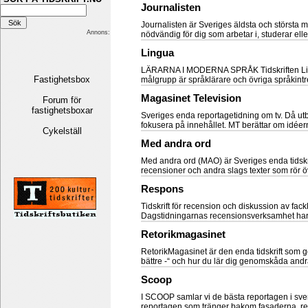
Journalisten
Journalisten är Sveriges äldsta och största 
Annons:
nödvändig för dig som arbetar i, studerar elle
Lingua
LÄRARNA I MODERNA SPRÅK Tidskriften Lingua
Fastighetsbox
målgrupp är språklärare och övriga språkintr
Magasinet Television
Forum för
fastighetsboxar
Sveriges enda reportage­tidning om tv. Då utbu
fokusera på innehållet. MT berättar om idée
Cykelställ
Med andra ord
Med andra ord (MAO) är Sveriges enda tidskrift
recensioner och andra slags texter som rör öve
Respons
Tidskrift för recension och diskussion av fack
Dagstidningarnas recensionsverksamhet har för
Retorikmagasinet
RetorikMagasinet är den enda tidskrift som ge
bättre -“ och hur du lär dig genomskåda andr
Scoop
I SCOOP samlar vi de bästa reportagen i sve
reportagen som tränger bakom fasaderna, r