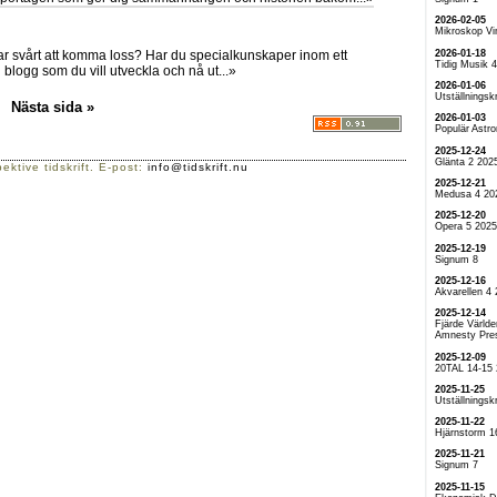
2026-02-05
Mikroskop Vi
2026-01-18
r svårt att komma loss? Har du specialkunskaper inom ett
Tidig Musik 
blogg som du vill utveckla och nå ut...»
2026-01-06
Utställningskr
Nästa sida »
2026-01-03
Populär Astr
2025-12-24
Glänta 2 202
ektive tidskrift. E-post:
info@tidskrift.nu
2025-12-21
Medusa 4 20
2025-12-20
Opera 5 2025
2025-12-19
Signum 8
2025-12-16
Akvarellen 4
2025-12-14
Fjärde Världe
Amnesty Pre
2025-12-09
20TAL 14-15
2025-11-25
Utställningskr
2025-11-22
Hjärnstorm 1
2025-11-21
Signum 7
2025-11-15