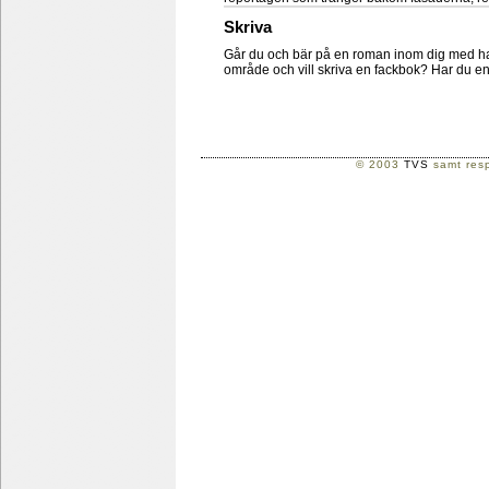
Skriva
Går du och bär på en roman inom dig med ha
område och vill skriva en fackbok? Har du en 
© 2003
TVS
samt resp