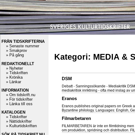
FRÅN TIDSKRIFTERNA
» Senaste nummer
» Smakprov
Kategori: MEDIA &
» På gång
REDAKTIONELLT
» Nyheter
» Tidskriften
» Krönika
DSM
» Länkar
Debatt - Sanningssökande - Mediakritik DSM 
INFORMATION
mediakritisk inriktning - ofta med inslag av 
» Om tidskrift.nu
Eranos
» För tidskrifter
» Länka till oss
Eranos publishes original papers on Greek an
Byzantine philology. Languages: English, G
KATALOGEN
» Tidskrifter
Filmarbetaren
» Nättidskrifter
» Kulturtidskriften
FILMARBETAREN är inte en filmtidning men en
om produktion, spridning och distribution.
SÖK PÅ TIDSKRIFT.NU