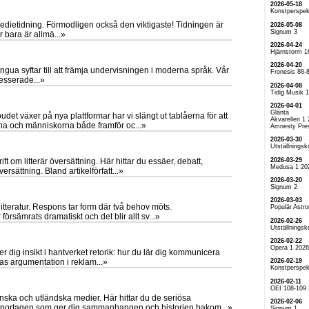
2026-05-18
Konstperspek
medietidning. Förmodligen också den viktigaste! Tidningen är
2026-05-08
Signum 3
r bara är allmä...»
2026-04-24
Hjärnstorm 1
2026-04-20
 syftar till att främja undervisningen i moderna språk. Vår
Fronesis 88-
esserade...»
2026-04-08
Tidig Musik 
2026-04-01
Glänta
det växer på nya plattformar har vi slängt ut tablåerna för att
Akvarellen 1
rna och människorna både framför oc...»
Amnesty Pre
2026-03-30
Utställningskr
2026-03-29
 om litterär översättning. Här hittar du essäer, debatt,
Medusa 1 20
rsättning. Bland artikelförfatt...»
2026-03-20
Signum 2
2026-03-03
litteratur. Respons tar form där två behov möts.
Populär Astr
sämrats dramatiskt och det blir allt sv...»
2026-02-26
Utställningskr
2026-02-22
Opera 1 2026
r dig insikt i hantverket retorik: hur du lär dig kommunicera
2026-02-19
as argumentation i reklam...»
Konstperspek
2026-02-11
OEI 108-109
nska och utländska medier. Här hittar du de seriösa
2026-02-06
eportagen som ger dig sammanhangen och historien bakom...»
Signum 1