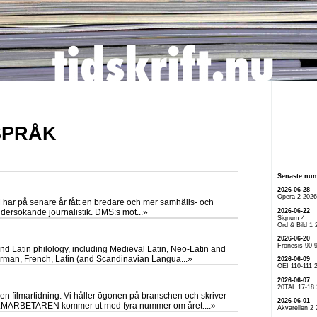
 SPRÅK
Senaste nu
2026-06-28
Opera 2 2026
har på senare år fått en bredare och mer samhälls- och
2026-06-22
undersökande journalistik. DMS:s mot...»
Signum 4
Ord & Bild 1 
2026-06-20
Fronesis 90-
d Latin philology, including Medieval Latin, Neo-Latin and
erman, French, Latin (and Scandinavian Langua...»
2026-06-09
OEI 110-111 
2026-06-07
20TAL 17-18
 filmartidning. Vi håller ögonen på branschen och skriver
2026-06-01
 FILMARBETAREN kommer ut med fyra nummer om året....»
Akvarellen 2