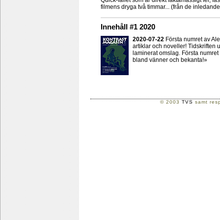
Quick-fallet som är direkt faktamässigt fel, fa
filmens dryga två timmar... (från de inledan
Innehåll #1 2020
2020-07-22
Första numret av Alep
artiklar och noveller! Tidskrift
laminerat omslag. Första numret ä
bland vänner och bekanta!»
© 2003
TVS
samt resp