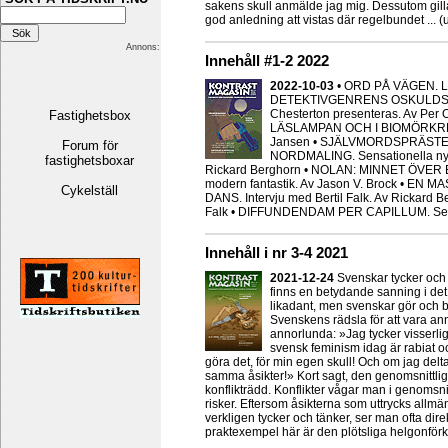
sakens skull anmälde jag mig. Dessutom gilla
god anledning att vistas där regelbundet ... (
Annons:
Innehåll #1-2 2022
2022-10-03
• ORD PÅ VÄGEN. Led
DETEKTIVGENRENS OSKULDSFULL
Chesterton presenteras. Av Per 
Fastighetsbox
LÄSLAMPAN OCH I BIOMÖRKRET.
Jansen • SJÄLVMORDSPRÄSTEN.
Forum för
NORDMALING. Sensationella nya
fastighetsboxar
Rickard Berghorn • NOLAN: MINNET ÖVER EN 
modern fantastik. Av Jason V. Brock •
Cykelställ
DANS. Intervju med Bertil Falk. Av Rickar
Falk • DIFFUNDENDAM PER CAPILLUM. Serie
Innehåll i nr 3-4 2021
2021-12-24
Svenskar tycker och gö
finns en betydande sanning i det,
likadant, men svenskar gör och be
Svenskens rädsla för att vara ann
annorlunda: »Jag tycker visserli
svensk feminism idag är rabiat och 
göra det, för min egen skull! Och om jag delt
samma åsikter!» Kort sagt, den genomsnittliga
konflikträdd. Konflikter vågar man i genomsnit
risker. Eftersom åsikterna som uttrycks allmän
verkligen tycker och tänker, ser man ofta direk
praktexempel här är den plötsliga helgonförkl