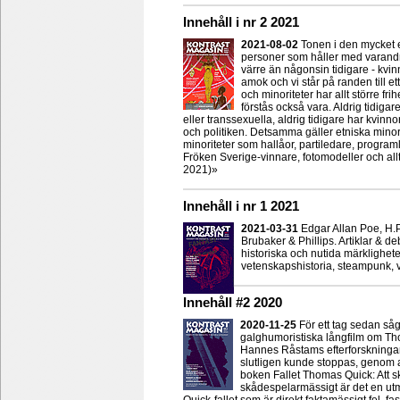
Innehåll i nr 2 2021
2021-08-02
Tonen i den mycket e
personer som håller med varandra
värre än någonsin tidigare - kvin
amok och vi står på randen till et
och minoriteter har allt större fr
förstås också vara. Aldrig tidi
eller transsexuella, aldrig tidigare har kvin
och politiken. Detsamma gäller etniska minorit
minoriteter som hallåor, partiledare, program
Fröken Sverige-vinnare, fotomodeller och all
2021)»
Innehåll i nr 1 2021
2021-03-31
Edgar Allan Poe, H.
Brubaker & Phillips. Artiklar & de
historiska och nutida märkligheter
vetenskapshistoria, steampunk, ver
Innehåll #2 2020
2020-11-25
För ett tag sedan så
galghumoristiska långfilm om Th
Hannes Råstams efterforskningar. 
slutligen kunde stoppas, genom a
boken Fallet Thomas Quick: Att 
skådespelarmässigt är det en utmä