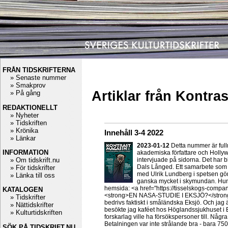
FRÅN TIDSKRIFTERNA
» Senaste nummer
» Smakprov
Artiklar från Kontra
» På gång
REDAKTIONELLT
» Nyheter
» Tidskriften
» Krönika
Innehåll 3-4 2022
» Länkar
2023-01-12
Detta nummer är fullm
INFORMATION
akademiska författare och Hollyw
» Om tidskrift.nu
intervjuade på sidorna. Det har 
Dals Långed. Ett samarbete som 
» För tidskrifter
med Ulrik Lundberg i spetsen gör e
» Länka till oss
ganska mycket i skymundan. Hund
hemsida: <a href="https://tisselskogs-comp
KATALOGEN
<strong>EN NASA-STUDIE I EKSJÖ?</strong> 
» Tidskrifter
bedrivs faktiskt i småländska Eksjö. Och jag
» Nättidskrifter
besökte jag kaféet hos Höglandssjukhuset i E
» Kulturtidskriften
forskarlag ville ha försökspersoner till. Någ
Betalningen var inte strålande bra - bara 7500 
SÖK PÅ TIDSKRIFT.NU