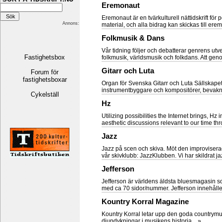
Eremonaut
Eremonaut är en tvärkulturell nättidskrift för
Annons:
material, och alla bidrag kan skickas till ere
Folkmusik & Dans
Vår tidning följer och debatterar genrens utve
Fastighetsbox
folkmusik, världsmusik och folkdans. Att ge
Gitarr och Luta
Forum för
fastighetsboxar
Organ för Svenska Gitarr och Luta Sällskapet. 
instrumentbyggare och kompositörer, bevakni
Cykelställ
Hz
Utilizing possibilities the Internet brings, Hz
aesthetic discussions relevant to our time thr
Jazz
Jazz på scen och skiva. Möt den improviserad
vår skivklubb: JazzKlubben. Vi har skildrat jaz
Jefferson
Jefferson är världens äldsta bluesmagasin s
med ca 70 sidor/nummer. Jefferson innehåller 
Kountry Korral Magazine
Kountry Korral letar upp den goda countrymu
djupdykningar i musikens historia....»