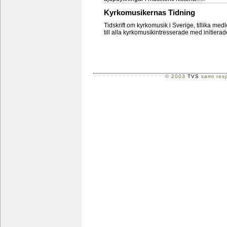
Kyrkomusikernas Tidning
Tidskrift om kyrkomusik i Sverige, tillika m
till alla kyrkomusikintresserade med initierad
© 2003
TVS
samt resp