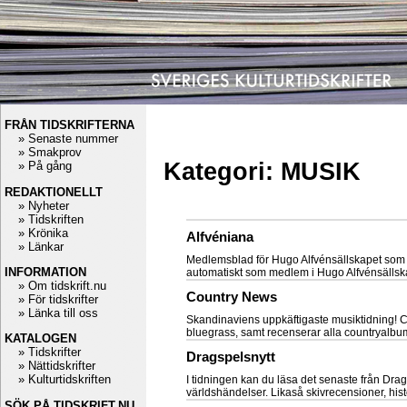
FRÅN TIDSKRIFTERNA
» Senaste nummer
» Smakprov
Kategori: MUSIK
» På gång
REDAKTIONELLT
» Nyheter
» Tidskriften
» Krönika
Alfvéniana
» Länkar
Medlemsblad för Hugo Alfvénsällskapet som
INFORMATION
automatiskt som medlem i Hugo Alfvénsällskap
» Om tidskrift.nu
Country News
» För tidskrifter
» Länka till oss
Skandinaviens uppkäftigaste musiktidning! CN
bluegrass, samt recenserar alla countryalbum 
KATALOGEN
» Tidskrifter
Dragspelsnytt
» Nättidskrifter
» Kulturtidskriften
I tidningen kan du läsa det senaste från Dra
världshändelser. Likaså skivrecensioner, histor
SÖK PÅ TIDSKRIFT.NU