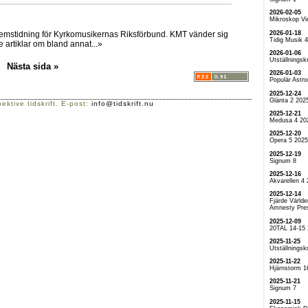
2026-02-05
Mikroskop Vi
2026-01-18
edlemstidning för Kyrkomusikernas Riksförbund. KMT vänder sig
Tidig Musik 
e artiklar om bland annat...»
2026-01-06
Utställningskr
Nästa sida »
2026-01-03
Populär Astr
2025-12-24
Glänta 2 202
ektive tidskrift. E-post:
info@tidskrift.nu
2025-12-21
Medusa 4 20
2025-12-20
Opera 5 2025
2025-12-19
Signum 8
2025-12-16
Akvarellen 4
2025-12-14
Fjärde Världe
Amnesty Pre
2025-12-09
20TAL 14-15
2025-11-25
Utställningskr
2025-11-22
Hjärnstorm 1
2025-11-21
Signum 7
2025-11-15