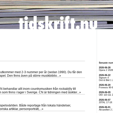
Senaste nu
2026-06-28
Opera 2 2026
 utkommer med 2-3 nummer per år (sedan 1990). Du får den
2026-06-22
et. Den finns även på större musikbiblio...»
Signum 4
Ord & Bild 1 
2026-06-20
Fronesis 90-
 behandlar allt inom countrymusiken från rockabilly till
som finns i lager i Sverige. CN är tidningen med åsikter...»
2026-06-09
OEI 110-111 
2026-06-07
20TAL 17-18
gspelsvärlden. Både reportage från lokala händelser,
2026-06-01
iska artiklar, personporträtt,...»
Akvarellen 2