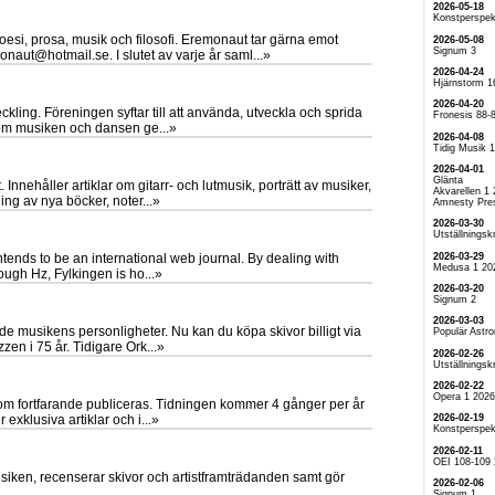
2026-05-18
Konstperspek
 poesi, prosa, musik och filosofi. Eremonaut tar gärna emot
2026-05-08
Signum 3
monaut@hotmail.se. I slutet av varje år saml...»
2026-04-24
Hjärnstorm 1
2026-04-20
ckling. Föreningen syftar till att använda, utveckla och sprida
Fronesis 88-
nom musiken och dansen ge...»
2026-04-08
Tidig Musik 
2026-04-01
Glänta
Innehåller artiklar om gitarr- och lutmusik, porträtt av musiker,
Akvarellen 1
ng av nya böcker, noter...»
Amnesty Pre
2026-03-30
Utställningskr
2026-03-29
 intends to be an international web journal. By dealing with
Medusa 1 20
ough Hz, Fylkingen is ho...»
2026-03-20
Signum 2
2026-03-03
e musikens personligheter. Nu kan du köpa skivor billigt via
Populär Astr
zen i 75 år. Tidigare Ork...»
2026-02-26
Utställningskr
2026-02-22
Opera 1 2026
om fortfarande publiceras. Tidningen kommer 4 gånger per år
2026-02-19
exklusiva artiklar och i...»
Konstperspek
2026-02-11
OEI 108-109
siken, recenserar skivor och artistframträdanden samt gör
2026-02-06
Signum 1