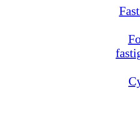
Fast
Fo
fast
Cy