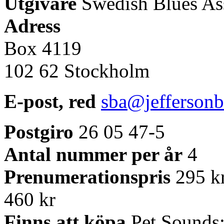
Utgivare
Swedish Blues As
Adress
Box 4119
102 62 Stockholm
E-post, red
sba@jefferson
Postgiro
26 05 47-5
Antal nummer per år
4
Prenumerationspris
295 kr
460 kr
Finns att köpa
Pet Sounds;