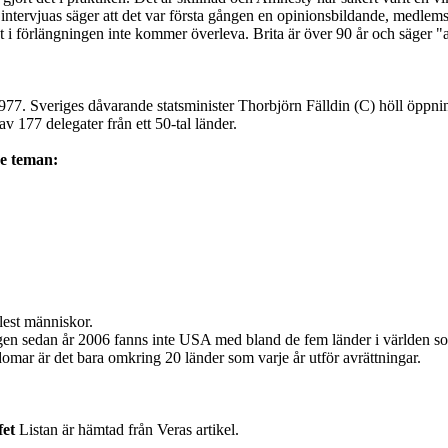
rvjuas säger att det var första gången en opinionsbildande, medlemssty
 i förlängningen inte kommer överleva. Brita är över 90 år och säger "at
7. Sveriges dåvarande statsminister Thorbjörn Fälldin (C) höll öppni
 177 delegater från ett 50-tal länder.
de teman:
flest människor.
ngen sedan år 2006 fanns inte USA med bland de fem länder i världen som
omar är det bara omkring 20 länder som varje år utför avrättningar.
fet
Listan är hämtad från Veras artikel.