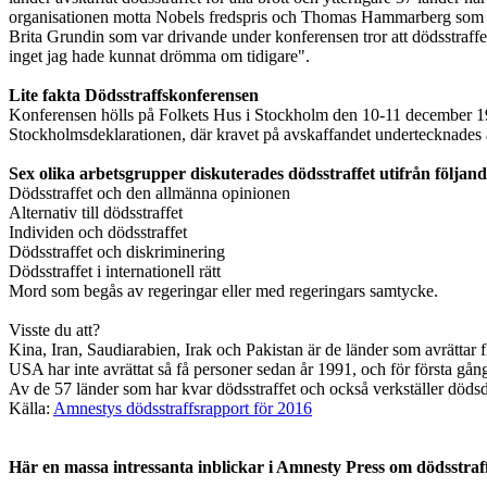
organisationen motta Nobels fredspris och Thomas Hammarberg som inte
Brita Grundin som var drivande under konferensen tror att dödsstraffet
inget jag hade kunnat drömma om tidigare".
Lite fakta Dödsstraffskonferensen
Konferensen hölls på Folkets Hus i Stockholm den 10-11 december 197
Stockholmsdeklarationen, där kravet på avskaffandet undertecknades av
Sex olika arbetsgrupper diskuterades dödsstraffet utifrån följan
Dödsstraffet och den allmänna opinionen
Alternativ till dödsstraffet
Individen och dödsstraffet
Dödsstraffet och diskriminering
Dödsstraffet i internationell rätt
Mord som begås av regeringar eller med regeringars samtycke.
Visste du att?
Kina, Iran, Saudiarabien, Irak och Pakistan är de länder som avrättar 
USA har inte avrättat så få personer sedan år 1991, och för första gå
Av de 57 länder som har kvar dödsstraffet och också verkställer dödsd
Källa:
Amnestys dödsstraffsrapport för 2016
Här en massa intressanta inblickar i Amnesty Press om dödsstraf