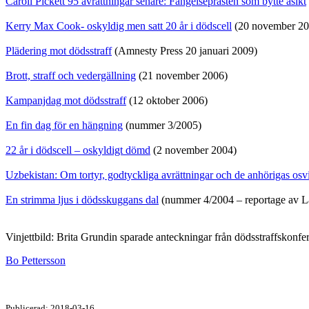
Caroll Pickett 95 avrättningar senare: Fängelseprästen som bytte åsikt
Kerry Max Cook- oskyldig men satt 20 år i dödscell
(20 november 20
Plädering mot dödsstraff
(Amnesty Press 20 januari 2009)
Brott, straff och vedergällning
(21 november 2006)
Kampanjdag mot dödsstraff
(12 oktober 2006)
En fin dag för en hängning
(nummer 3/2005)
22 år i dödscell – oskyldigt dömd
(2 november 2004)
Uzbekistan: Om tortyr, godtyckliga avrättningar och de anhörigas os
En strimma ljus i dödsskuggans dal
(nummer 4/2004 – reportage av L
Vinjettbild: Brita Grundin sparade anteckningar från dödsstraffskon
Bo Pettersson
Publicerad: 2018-03-16