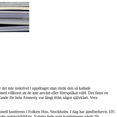
 det inte inskrivet i uppdraget utan rörde den så kallade
med villkoret att de inte använt eller förespråkat våld. Det finns en
ande för hela Amnesty var långt ifrån något självklart. Vera
onell konferens i Folkets Hus, Stockholm. I dag har jämförelsevis 105
n viktig opinionsbildare. Samma helg som konferensen pågår får