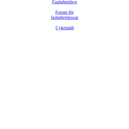
Fastighetsbox
Forum för
fastighetsboxar
Cykelställ