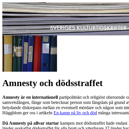
Amnesty och dödsstraffet
Amnesty är en internationell
partipolitiskt och religiöst oberoende o
samvetsfången, fånge som betecknar person som fängslats på grund av åsik
betydande diskrepans mellan en eventuell mördare och någon som inte fö
Häggblom ger oss i artikeln
En kamp på liv och död
många intressanta
Då Amnesty på allvar startar
kampen mot dödsstraffet hade endast 16
länder avskaffat dödsstraffet för alla brott och ytterligare 37 länder 