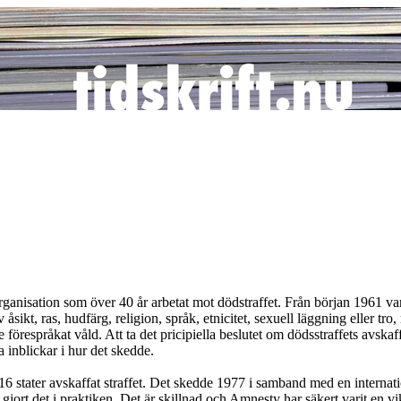
rganisation som över 40 år arbetat mot dödstraffet. Från början 1961 var
t, ras, hudfärg, religion, språk, etnicitet, sexuell läggning eller tro, 
respråkat våld. Att ta det pricipiella beslutet om dödsstraffets avskaff
 inblickar i hur det skedde.
 stater avskaffat straffet. Det skedde 1977 i samband med en internati
har gjort det i praktiken. Det är skillnad och Amnesty har säkert varit e