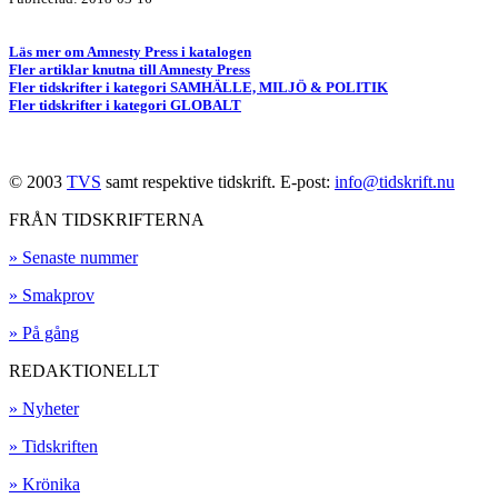
Läs mer om Amnesty Press i katalogen
Fler artiklar knutna till Amnesty Press
Fler tidskrifter i kategori SAMHÄLLE, MILJÖ & POLITIK
Fler tidskrifter i kategori GLOBALT
© 2003
TVS
samt respektive tidskrift. E-post:
info@tidskrift.nu
FRÅN TIDSKRIFTERNA
» Senaste nummer
» Smakprov
» På gång
REDAKTIONELLT
» Nyheter
» Tidskriften
» Krönika