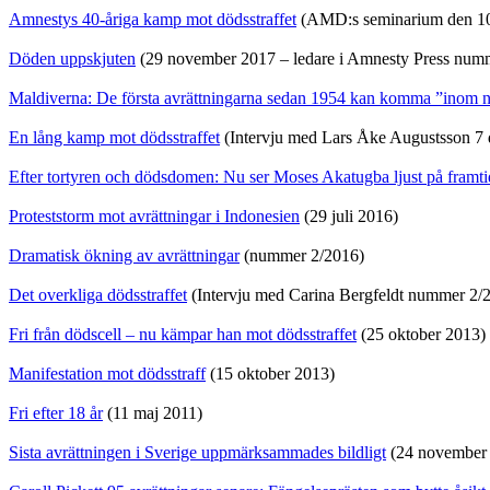
Amnestys 40-åriga kamp mot dödsstraffet
(AMD:s seminarium den 10 
Döden uppskjuten
(29 november 2017 – ledare i Amnesty Press num
Maldiverna: De första avrättningarna sedan 1954 kan komma ”inom någ
En lång kamp mot dödsstraffet
(Intervju med Lars Åke Augustsson 7
Efter tortyren och dödsdomen: Nu ser Moses Akatugba ljust på framt
Proteststorm mot avrättningar i Indonesien
(29 juli 2016)
Dramatisk ökning av avrättningar
(nummer 2/2016)
Det overkliga dödsstraffet
(Intervju med Carina Bergfeldt nummer 2/
Fri från dödscell – nu kämpar han mot dödsstraffet
(25 oktober 2013)
Manifestation mot dödsstraff
(15 oktober 2013)
Fri efter 18 år
(11 maj 2011)
Sista avrättningen i Sverige uppmärksammades bildligt
(24 november