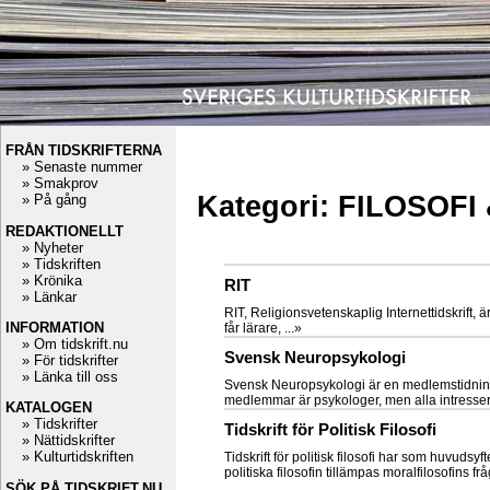
FRÅN TIDSKRIFTERNA
» Senaste nummer
» Smakprov
Kategori: FILOSOF
» På gång
REDAKTIONELLT
» Nyheter
» Tidskriften
» Krönika
RIT
» Länkar
RIT, Religionsvetenskaplig Internettidskrift, 
INFORMATION
får lärare, ...»
» Om tidskrift.nu
Svensk Neuropsykologi
» För tidskrifter
» Länka till oss
Svensk Neuropsykologi är en medlemstidning
medlemmar är psykologer, men alla intress
KATALOGEN
» Tidskrifter
Tidskrift för Politisk Filosofi
» Nättidskrifter
» Kulturtidskriften
Tidskrift för politisk filosofi har som huvudsyft
politiska filosofin tillämpas moralfilosofins f
SÖK PÅ TIDSKRIFT.NU