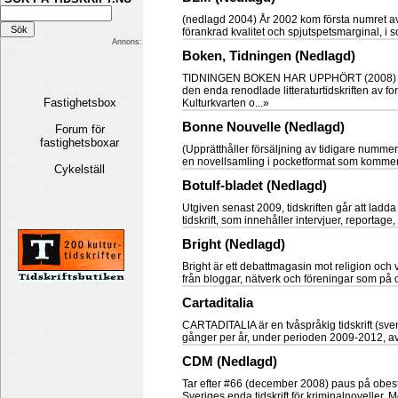
(nedlagd 2004) År 2002 kom första numret av 
förankrad kvalitet och spjutspetsmarginal, i
Annons:
Boken, Tidningen (Nedlagd)
TIDNINGEN BOKEN HAR UPPHÖRT (2008) Tid
den enda renodlade litteraturtidskriften av f
Fastighetsbox
Kulturkvarten o...»
Bonne Nouvelle (Nedlagd)
Forum för
fastighetsboxar
(Upprätthåller försäljning av tidigare nummer
en novellsamling i pocketformat som kommer u
Cykelställ
Botulf-bladet (Nedlagd)
Utgiven senast 2009, tidskriften går att ladd
tidskrift, som innehåller intervjuer, reportage, a
Bright (Nedlagd)
Bright är ett debattmagasin mot religion och v
från bloggar, nätverk och föreningar som på ol
Cartaditalia
CARTADITALIA är en tvåspråkig tidskrift (sven
gånger per år, under perioden 2009-2012, av I
CDM (Nedlagd)
Tar efter #66 (december 2008) paus på obest
Sveriges enda tidskrift för kriminalnoveller.