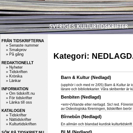
FRÅN TIDSKRIFTERNA
» Senaste nummer
» Smakprov
Kategori: NEDLAG
» På gång
REDAKTIONELLT
» Nyheter
» Tidskriften
» Krönika
Barn & Kultur (Nedlagd)
» Länkar
(upphör i och med nr 2/05) Barn & Kultur är i
INFORMATION
lärare och bibliotekarier. Våra skribenter är k
» Om tidskrift.nu
Benbiten (Nedlagd)
» För tidskrifter
» Länka till oss
<em>(Vilande eller nerlagd. Sic! red. Fören
av Osteologiska föreningen, tidskriften berör i
KATALOGEN
» Tidskrifter
Bîrnebûn (Nedlagd)
» Nättidskrifter
» Kulturtidskriften
En allmän och blandad kurdisk kulturtidskrift 
BLM (Nedlagd)
SÖK PÅ TIDSKRIFT.NU