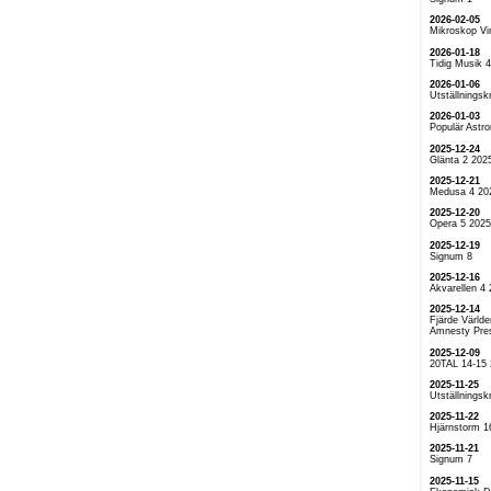
2026-02-05
Mikroskop Vi
2026-01-18
Tidig Musik 
2026-01-06
Utställningskr
2026-01-03
Populär Astr
2025-12-24
Glänta 2 202
2025-12-21
Medusa 4 20
2025-12-20
Opera 5 2025
2025-12-19
Signum 8
2025-12-16
Akvarellen 4
2025-12-14
Fjärde Världe
Amnesty Pre
2025-12-09
20TAL 14-15
2025-11-25
Utställningskr
2025-11-22
Hjärnstorm 1
2025-11-21
Signum 7
2025-11-15