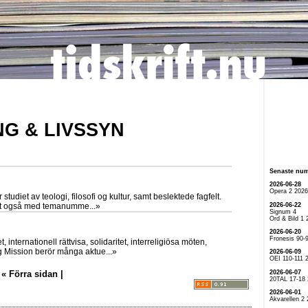
NG & LIVSSYN
Senaste nu
2026-06-28
Opera 2 2026
 studiet av teologi, filosofi og kultur, samt beslektede fagfelt.
2026-06-22
mt også med temanumme...»
Signum 4
Ord & Bild 1 
2026-06-20
Fronesis 90-
 internationell rättvisa, solidaritet, interreligiösa möten,
g Mission berör många aktue...»
2026-06-09
OEI 110-111 
2026-06-07
« Förra sidan |
20TAL 17-18
2026-06-01
Akvarellen 2