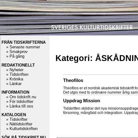
FRÅN TIDSKRIFTERNA
» Senaste nummer
» Smakprov
Kategori: ÅSKÅDNI
» På gång
REDAKTIONELLT
» Nyheter
» Tidskriften
» Krönika
Theofilos
» Länkar
Theofilos er et nordisk akademisk tidsskrift for
INFORMATION
Det utgis med to ordinære nummer årlig sa
» Om tidskrift.nu
Uppdrag Mission
» För tidskrifter
» Länka till oss
Tidskriften skildrar det nya missionsuppdraget,
försoning, mångfald och integration. Uppdra
KATALOGEN
» Tidskrifter
» Nättidskrifter
» Kulturtidskriften
SÖK PÅ TIDSKRIFT.NU