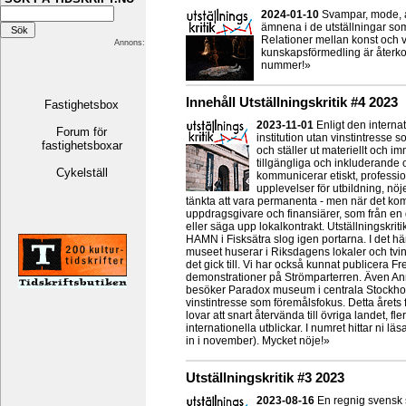
2024-01-10
Svampar, mode, a
ämnena i de utställningar som
Relationer mellan konst och v
Annons:
kunskapsförmedling är återko
nummer!»
Innehåll Utställningskritik #4 2023
Fastighetsbox
2023-11-01
Enligt den intern
Forum för
institution utan vinstintresse s
fastighetsboxar
och ställer ut materiellt och i
tillgängliga och inkluderande 
Cykelställ
kommunicerar etiskt, professio
upplevelser för utbildning, nö
tänkta att vara permanenta - men när det kom
uppdragsgivare och finansiärer, som från en 
eller säga upp lokalkontrakt. Utställningskrit
HAMN i Fisksätra slog igen portarna. I det h
museet huserar i Riksdagens lokaler och tving
det gick till. Vi har också kunnat publicera Fr
demonstrationer på Strömparterren. Även An
besöker Paradox museum i centrala Stockhol
vinstintresse som föremålsfokus. Detta årets 
lovar att snart återvända till övriga landet, 
internationella utblickar. I numret hittar ni l
in i november). Mycket nöje!»
Utställningskritik #3 2023
2023-08-16
En regnig svensk 