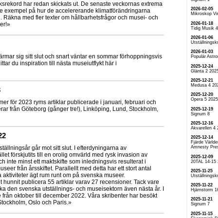
ekord har redan skickats ut. De senaste veckornas extrema
2026-02-05
ande exempel på hur de accelererande klimatförändringarna
Mikroskop Vi
. Räkna med fler texter om hållbarhetsfrågor och musei- och
2026-01-18
er!»
Tidig Musik 
2026-01-06
Utställningskr
2026-01-03
ärmar sig sitt slut och snart väntar en sommar förhoppningsvis
Populär Astr
ar du inspiration till nästa museiutflykt här i
2025-12-24
Glänta 2 202
2025-12-21
Medusa 4 20
3
2025-12-20
Opera 5 2025
mer för 2023 ryms artiklar publicerade i januari, februari och
rar från Göteborg (gånger tre!), Linköping, Lund, Stockholm,
2025-12-19
Signum 8
2025-12-16
Akvarellen 4
22
2025-12-14
Fjärde Världe
Amnesty Pre
ställningsår går mot sitt slut. I efterdyningarna av
et förskjutits till en orolig omvärld med rysk invasion av
2025-12-09
h inte minst ett maktskifte som inledningsvis resulterat i
20TAL 14-15
 museer från årsskiftet. Parallellt med detta har ett stort antal
2025-11-25
a aktiviteter ägt rum runt om på svenska museer.
Utställningskr
et hunnit publicera 55 artiklar varav 27 recensioner. Tack vare
2025-11-22
vaka den svenska utställnings- och museisektorn även nästa år. I
Hjärnstorm 1
 från oktober till december 2022. Våra skribenter har besökt
2025-11-21
tockholm, Oslo och Paris.»
Signum 7
2025-11-15