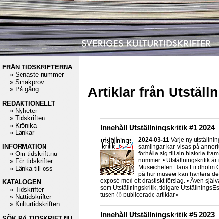
FRÅN TIDSKRIFTERNA
» Senaste nummer
» Smakprov
Artiklar från Utställn
» På gång
REDAKTIONELLT
» Nyheter
» Tidskriften
» Krönika
Innehåll Utställningskritik #1 2024
» Länkar
2024-03-11
Varje ny utställni
INFORMATION
samlingar kan visas på annorlu
» Om tidskrift.nu
förhålla sig till sin historia fr
nummer. • Utställningskritik är
» För tidskrifter
Museichefen Hans Lindholm Öj
» Länka till oss
på hur museer kan hantera dem
exposé med ett drastiskt förslag. • Även själv
KATALOGEN
som Utställningskritik, tidigare UtställningsEs
» Tidskrifter
tusen (!) publicerade artiklar.»
» Nättidskrifter
» Kulturtidskriften
Innehåll Utställningskritik #5 2023
SÖK PÅ TIDSKRIFT.NU