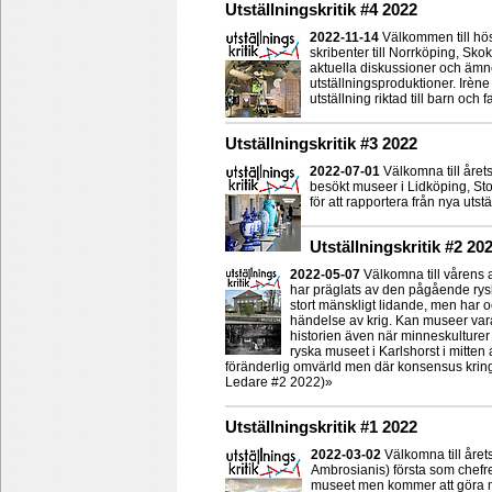
Utställningskritik #4 2022
2022-11-14
Välkommen till hös
skribenter till Norrköping, Sko
aktuella diskussioner och äm
utställningsproduktioner. Irèn
utställning riktad till barn och 
Utställningskritik #3 2022
2022-07-01
Välkomna till årets
besökt museer i Lidköping, S
för att rapportera från nya uts
Utställningskritik #2 20
2022-05-07
Välkomna till vårens 
har präglats av den pågående rysk
stort mänskligt lidande, men har o
händelse av krig. Kan museer var
historien även när minneskulturer
ryska museet i Karlshorst i mitten a
föränderlig omvärld men där konsensus kring u
Ledare #2 2022)»
Utställningskritik #1 2022
2022-03-02
Välkomna till året
Ambrosianis) första som chefre
museet men kommer att göra mitt