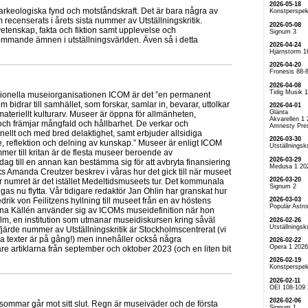
2026-05-18
rkeologiska fynd och motståndskraft. Det är bara några av
Konstperspek
 recenserats i årets sista nummer av Utställningskritik.
2026-05-08
etenskap, fakta och fiktion samt upplevelse och
Signum 3
mmande ämnen i utställningsvärlden. Även så i detta
2026-04-24
Hjärnstorm 1
2026-04-20
Fronesis 88-
2026-04-08
Tidig Musik 
ationella museiorganisationen ICOM är det ”en permanent
om bidrar till samhället, som forskar, samlar in, bevarar, uttolkar
2026-04-01
Glänta
mmateriellt kulturarv. Museer är öppna för allmänheten,
Akvarellen 1
och främjar mångfald och hållbarhet. De verkar och
Amnesty Pre
nellt och med bred delaktighet, samt erbjuder allsidiga
2026-03-30
je, reflektion och delning av kunskap.” Museer är enligt ICOM
Utställningskr
mer till kritan är de flesta museer beroende av
2026-03-29
dag till en annan kan bestämma sig för att avbryta finansiering
Medusa 1 20
iks Amanda Creutzer beskrev i våras hur det gick till när museet
2026-03-20
är numret är det istället Medeltidsmuseets tur. Det kommunala
Signum 2
as nu flytta. Vår tidigare redaktör Jan Ohlin har granskat hur
2026-03-03
edrik von Feilitzens hyllning till museet från en av höstens
Populär Astr
na Källén använder sig av ICOMs museidefinition när hon
m, en institution som utmanar museidiskursen kring såväl
2026-02-26
Utställningskr
fjärde nummer av Utställningskritik är Stockholmscentrerat (vi
flera texter är på gång!) men innehåller också några
2026-02-22
Opera 1 2026
äsare artiklarna från september och oktober 2023 (och en liten bit
2026-02-19
Konstperspek
2026-02-11
OEI 108-109
2026-02-06
sommar går mot sitt slut. Regn är museiväder och de första
Signum 1