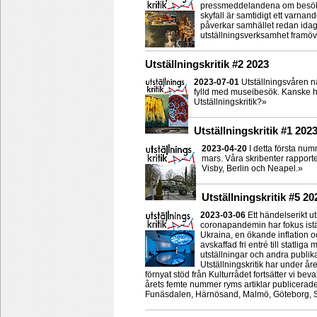
pressmeddelandena om besöksr
skyfall är samtidigt ett varn
påverkar samhället redan idag
utställningsverksamhet framöv
Utställningskritik #2 2023
2023-07-01
Utställningsvåren n
fylld med museibesök. Kanske hitt
Utställningskritik?»
Utställningskritik #1 202
2023-04-20
I detta första num
mars. Våra skribenter rapporte
Visby, Berlin och Neapel.»
Utställningskritik #5 20
2023-03-06
Ett händelserikt ut
coronapandemin har fokus iställ
Ukraina, en ökande inflation oc
avskaffad fri entré till statliga
utställningar och andra publik
Utställningskritik har under år
förnyat stöd från Kulturrådet fortsätter vi be
årets femte nummer ryms artiklar publicerade
Funäsdalen, Härnösand, Malmö, Göteborg, S