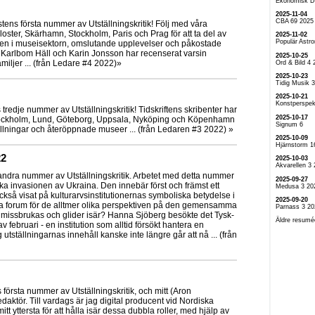
Ekonomisk D
2025-11-04
CBA 69 2025
tens första nummer av Utställningskritik! Följ med våra
kloster, Skärhamn, Stockholm, Paris och Prag för att ta del av
2025-11-02
Populär Astr
nen i museisektorn, omslutande upplevelser och påkostade
e Karlbom Häll och Karin Jonsson har recenserat varsin
2025-10-25
familjer ... (från Ledare #4 2022)»
Ord & Bild 4 
2025-10-23
Tidig Musik 
2025-10-21
Konstperspek
 tredje nummer av Utställningskritik! Tidskriftens skribenter har
2025-10-17
tockholm, Lund, Göteborg, Uppsala, Nyköping och Köpenhamn
Signum 6
tällningar och återöppnade museer ... (från Ledaren #3 2022) »
2025-10-09
Hjärnstorm 1
22
2025-10-03
Akvarellen 3
andra nummer av Utställningskritik. Arbetet med detta nummer
2025-09-27
a invasionen av Ukraina. Den innebär först och främst ett
Medusa 3 20
ckså visat på kulturarvsinstitutionernas symboliska betydelse i
2025-09-20
a forum för de alltmer olika perspektiven på den gemensamma
Parnass 3 20
 missbrukas och glider isär? Hanna Sjöberg besökte det Tysk-
Äldre resumé
v februari - en institution som alltid försökt hantera en
tställningarnas innehåll kanske inte längre går att nå ... (från
s första nummer av Utställningskritik, och mitt (Aron
daktör. Till vardags är jag digital producent vid Nordiska
 yttersta för att hålla isär dessa dubbla roller, med hjälp av