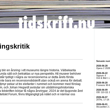
ingskritik
Senaste nu
2026-06-28
Opera 2 2026
ng blir en årsring i ett museums längre historia. Välbekanta
2026-06-22
nda sätt och betraktas ur nya perspektiv. Att museer behöver
Signum 4
amstår tydligt i några av recensionerna ur detta årets första
Ord & Bild 1 
 inte bara en recensionstidskrift utan också en arena för debatt.
2026-06-20
myr pekar ut tre elefanter i rummet och kommer med förslag
Fronesis 90-
, och Johan Hegardt avslutar sin utställningshistoriska
2026-06-09
a tidskriften börjar få några årsringar; 2024 är det tjugonde året
OEI 110-111 
tetiskt Forum, finns tillgängligt på nätet och vi närmar oss
2026-06-07
20TAL 17-18
2026-06-01
Akvarellen 2