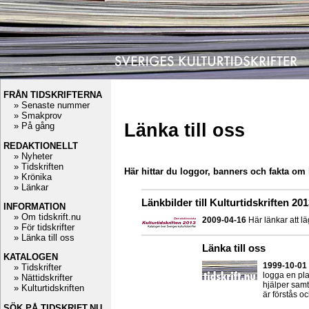
FRÅN TIDSKRIFTERNA
» Senaste nummer
» Smakprov
Länka till oss
» På gång
REDAKTIONELLT
» Nyheter
» Tidskriften
Här hittar du loggor, banners och fakta om h
» Krönika
» Länkar
Länkbilder till Kulturtidskriften 20
INFORMATION
» Om tidskrift.nu
2009-04-16
Här länkar att lä
» För tidskrifter
» Länka till oss
Länka till oss
KATALOGEN
1999-10-01
» Tidskrifter
logga en plat
» Nättidskrifter
hjälper samt
» Kulturtidskriften
är förstås o
SÖK PÅ TIDSKRIFT.NU