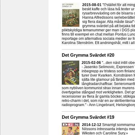
2015-08-01
"I?stället för att 
beskt kaffe och läsa två texter 
rysarbrevväxling om de bisarra o
Hanna Alfredssons serieberättels
sig flera dagar. Alla måste läsa!"
grymma svärdet på att bejaka ti
pliktskyldiga temanummer ger man i DGS plats
finns till exempel en chat mellan Pontus Lu
reportage om alternativa sociala medier av 
Karolina Stenström. Ett andningshål, mitt i al
Det Grymma Svärdet #20
2015-02-06
"...den näst intill 
- Jasenko Selimovic, Expressen "
inbegrepp av tristess som finland
turer över Kvarken. Konstnären
sätta lite glamour på färden med
långtradarchaffisar. Serieromanf
som nybliven kommunist strax innan murens fa
övertygelse stångad mot verkligheten. Det gr
recensioner av flera år gamla böcker, stökiga 
retro-charm i det, som när en av skribentern
radioprogram." - Ann Lingebrant, Helsingbo
Det Grymma Svärdet #19
2014-12-12
Smarrigt sommarnumm
Nilssons intressanta intervju me
Wiksten och Caroline Sury.»