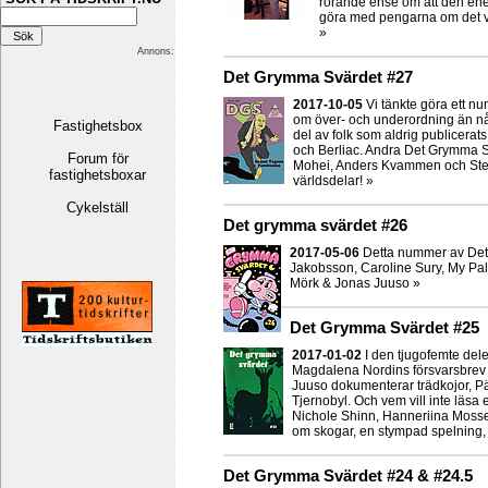
rörande ense om att den ene 
göra med pengarna om det van
»
Annons:
Det Grymma Svärdet #27
2017-10-05
Vi tänkte göra ett 
om över- och underordning än någ
Fastighetsbox
del av folk som aldrig publicer
och Berliac. Andra Det Grymma S
Forum för
Mohei, Anders Kvammen och Stell
fastighetsboxar
världsdelar! »
Cykelställ
Det grymma svärdet #26
2017-05-06
Detta nummer av Det
Jakobsson, Caroline Sury, My Palm
Mörk & Jonas Juuso »
Det Grymma Svärdet #25
2017-01-02
I den tjugofemte del
Magdalena Nordins försvarsbrev 
Juuso dokumenterar trädkojor, Pär
Tjernobyl. Och vem vill inte läs
Nichole Shinn, Hanneriina Mosse
om skogar, en stympad spelning, 
Det Grymma Svärdet #24 & #24.5