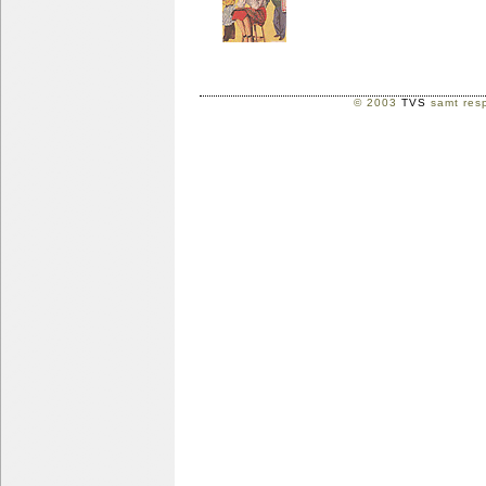
© 2003
TVS
samt resp