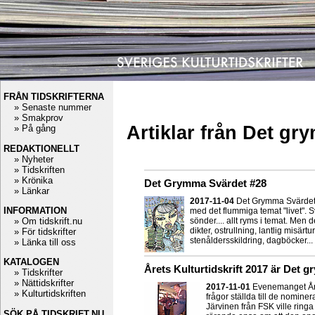
FRÅN TIDSKRIFTERNA
» Senaste nummer
» Smakprov
Artiklar från Det gr
» På gång
REDAKTIONELLT
» Nyheter
» Tidskriften
» Krönika
Det Grymma Svärdet #28
» Länkar
2017-11-04
Det Grymma Svärdet f
INFORMATION
med det flummiga temat "livet". S
» Om tidskrift.nu
sönder.... allt ryms i temat. Men d
dikter, ostrullning, lantlig misärt
» För tidskrifter
stenåldersskildring, dagböcker...
» Länka till oss
KATALOGEN
Årets Kulturtidskrift 2017 är Det 
» Tidskrifter
» Nättidskrifter
2017-11-01
Evenemanget Året
» Kulturtidskriften
frågor ställda till de nomin
Järvinen från FSK ville ringa 
SÖK PÅ TIDSKRIFT.NU