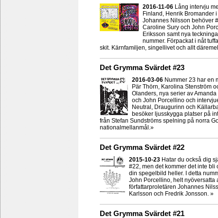
2016-11-06
Lång intervju me
Finland, Henrik Bromander 
Johannes Nilsson behöver #p
Caroline Sury och John Porce
Eriksson samt nya teckninga
nummer. Förpackat i nåt tuffar
skit. Kärnfamiljen, singellivet och allt däreme
Det Grymma Svärdet #23
2016-03-06
Nummer 23 har en myc
Pär Thörn, Karolina Stenström o
Olanders, nya serier av Amanda 
och John Porcellino och interv
Neutral, Draugurinn och Källarb
besöker ljusskygga platser på inte
från Stefan Sundströms spelning på norra Got
nationalmellanmål.»
Det Grymma Svärdet #22
2015-10-23
Hatar du också dig sj
#22, men det kommer det inte bli
din spegelbild heller. I detta num
John Porcellino, helt nyöversatta av
författarproletären Johannes Nils
Karlsson och Fredrik Jonsson. »
Det Grymma Svärdet #21