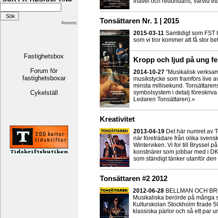
inavel och redundans, varvid et
Tonsättaren Nr. 1 | 2015
Annons:
2015-03-11
Samtidigt som FST h
som vi tror kommer att få stor be
Fastighetsbox
Kropp och ljud på ung fe
Forum för
2014-10-27
"Musikalisk verksa
fastighetsboxar
musikstycke som framförs live a
minsta millisekund. Tonsättarens 
Cykelställ
symbolsystem i detalj föreskriva h
Ledaren Tonsättaren).»
Kreativitet
2013-04-19
Det här numret av To
när företrädare från olika svens
Winterviken. Vi for till Bryssel p
konstnärer som jobbar med i DK A
som ständigt tänker utanför den 
Tonsättaren #2 2012
2012-06-28
BELLMAN OCH BROB
Musikaliska berörde på många sät
Kulturskolan Stockholm firade 
klassiska pärlor och så ett par