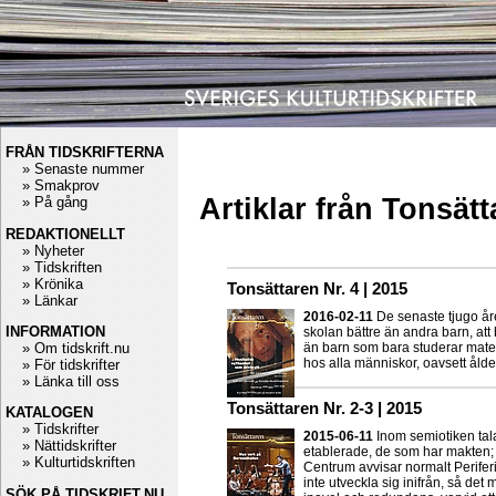
FRÅN TIDSKRIFTERNA
» Senaste nummer
» Smakprov
Artiklar från Tonsät
» På gång
REDAKTIONELLT
» Nyheter
» Tidskriften
» Krönika
Tonsättaren Nr. 4 | 2015
» Länkar
2016-02-11
De senaste tjugo åre
INFORMATION
skolan bättre än andra barn, att
» Om tidskrift.nu
än barn som bara studerar matem
hos alla människor, oavsett ålde
» För tidskrifter
» Länka till oss
Tonsättaren Nr. 2-3 | 2015
KATALOGEN
» Tidskrifter
2015-06-11
Inom semiotiken tal
» Nättidskrifter
etablerade, de som har makten; P
» Kulturtidskriften
Centrum avvisar normalt Periferi
inte utveckla sig inifrån, så det 
SÖK PÅ TIDSKRIFT.NU