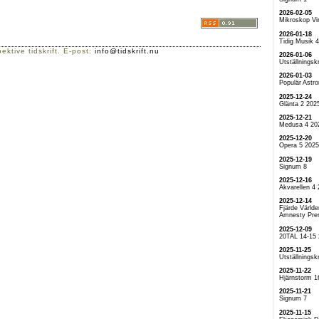
2026-02-05
Mikroskop Vi
2026-01-18
Tidig Musik 
ektive tidskrift. E-post:
info@tidskrift.nu
2026-01-06
Utställningskr
2026-01-03
Populär Astr
2025-12-24
Glänta 2 202
2025-12-21
Medusa 4 20
2025-12-20
Opera 5 2025
2025-12-19
Signum 8
2025-12-16
Akvarellen 4
2025-12-14
Fjärde Världe
Amnesty Pre
2025-12-09
20TAL 14-15
2025-11-25
Utställningskr
2025-11-22
Hjärnstorm 1
2025-11-21
Signum 7
2025-11-15