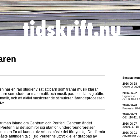
taren
Senaste nu
2026-06-28
Opera 2 2026
n har en rad studier visat att barn som tränar musik klarar
2026-06-22
 barn som studerar matematik och musik parallellt lär sig bättre
Signum 4
atik, och att aktivt musicerande stimulerar lärandeprocessen
Ord & Bild 1 
r.»
2026-06-20
Fronesis 90-
2026-06-09
OEI 110-111 
ar man ibland om Centrum och Periferi. Centrum är det
2026-06-07
20TAL 17-18
eriferin är det som rör sig utanför, undergroundrörelser.
n, men för att kunna utvecklas måste det förnya sig. Det förmår
2026-06-01
måste antingen ta till sig Periferins uttryck, eller drabbas av
Akvarellen 2