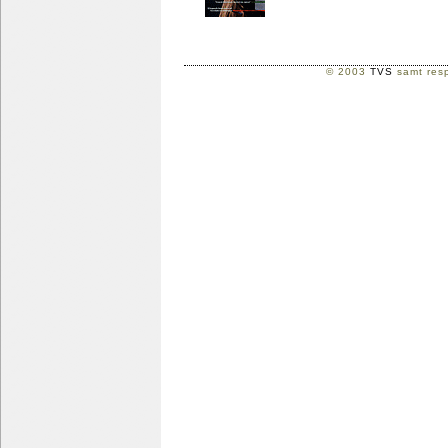
© 2003
TVS
samt resp