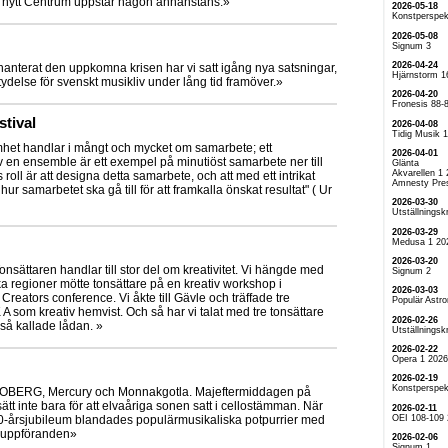
t nytt Centrum uppstår någon annanstans.»
2026-05-18
Konstperspek
2026-05-08
Signum 3
2026-04-24
anterat den uppkomna krisen har vi satt igång nya satsningar,
Hjärnstorm 1
tydelse för svenskt musikliv under lång tid framöver.»
2026-04-20
Fronesis 88-
stival
2026-04-08
Tidig Musik 
mhet handlar i mångt och mycket om samarbete; ett
2026-04-01
v en ensemble är ett exempel på minutiöst samarbete ner till
Glänta
Akvarellen 1
roll är att designa detta samarbete, och att med ett intrikat
Amnesty Pre
ur samarbetet ska gå till för att framkalla önskat resultat" ( Ur
2026-03-30
Utställningskr
2026-03-29
Medusa 1 20
2026-03-20
nsättaren handlar till stor del om kreativitet. Vi hängde med
Signum 2
ka regioner mötte tonsättare på en kreativ workshop i
2026-03-03
å Creators conference. Vi åkte till Gävle och träffade tre
Populär Astr
 som kreativ hemvist. Och så har vi talat med tre tonsättare
2026-02-26
så kallade lådan. »
Utställningskr
2026-02-22
Opera 1 2026
2026-02-19
Konstperspek
ERG, Mercury och Monnakgotla. Majeftermiddagen på
t inte bara för att elvaåriga sonen satt i cellostämman. När
2026-02-11
OEI 108-109
50-årsjubileum blandades populärmusikaliska potpurrier med
 uruppföranden»
2026-02-06
Signum 1