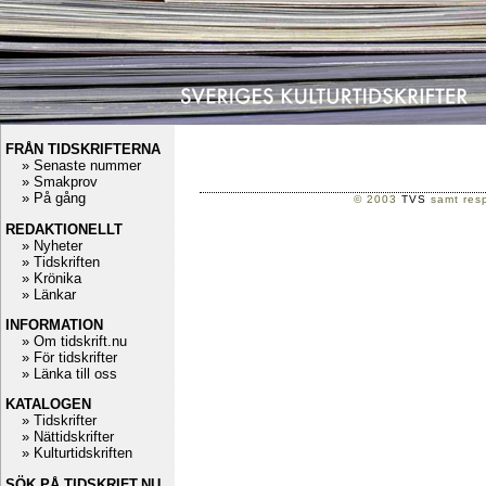
FRÅN TIDSKRIFTERNA
» Senaste nummer
» Smakprov
» På gång
© 2003
TVS
samt resp
REDAKTIONELLT
» Nyheter
» Tidskriften
» Krönika
» Länkar
INFORMATION
» Om tidskrift.nu
» För tidskrifter
» Länka till oss
KATALOGEN
» Tidskrifter
» Nättidskrifter
» Kulturtidskriften
SÖK PÅ TIDSKRIFT.NU