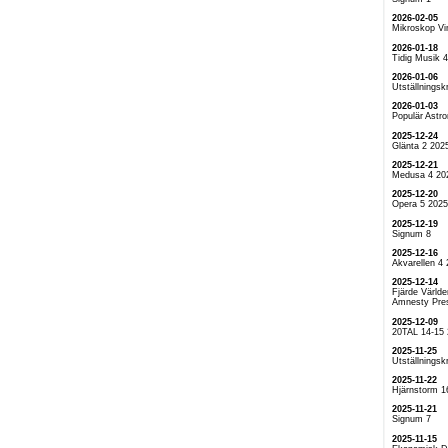
2026-02-05
Mikroskop Vi
2026-01-18
Tidig Musik 
2026-01-06
Utställningskr
2026-01-03
Populär Astr
2025-12-24
Glänta 2 202
2025-12-21
Medusa 4 20
2025-12-20
Opera 5 2025
2025-12-19
Signum 8
2025-12-16
Akvarellen 4
2025-12-14
Fjärde Världe
Amnesty Pre
2025-12-09
20TAL 14-15
2025-11-25
Utställningskr
2025-11-22
Hjärnstorm 1
2025-11-21
Signum 7
2025-11-15