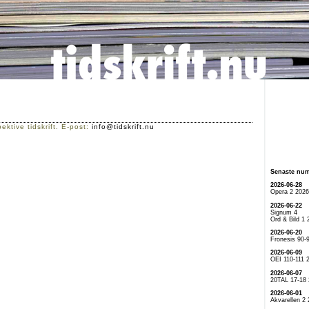
ektive tidskrift. E-post:
info@tidskrift.nu
Senaste nu
2026-06-28
Opera 2 2026
2026-06-22
Signum 4
Ord & Bild 1 
2026-06-20
Fronesis 90-
2026-06-09
OEI 110-111 
2026-06-07
20TAL 17-18
2026-06-01
Akvarellen 2