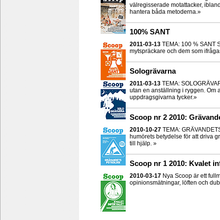
välregisserade motattacker, ibland
hantera båda metoderna.»
100% SANT
2011-03-13
TEMA: 100 % SANT Sco
mytspräckare och dem som ifrågasä
Sologrävarna
2011-03-13
TEMA: SOLOGRÄVARNA 
utan en anställning i ryggen. Om
uppdragsgivarna tycker.»
Scoop nr 2 2010: Grävand
2010-10-27
TEMA: GRÄVANDETS P
humörets betydelse för att driva 
till hjälp. »
Scoop nr 1 2010: Kvalet in
2010-03-17
Nya Scoop är ett full
opinionsmätningar, löften och du