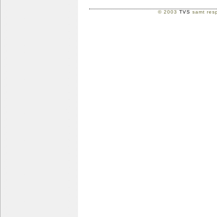
© 2003
TVS
samt resp