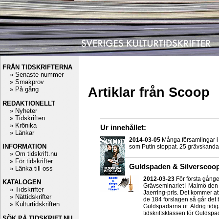
FRÅN TIDSKRIFTERNA
» Senaste nummer
» Smakprov
Artiklar från Scoop
» På gång
REDAKTIONELLT
» Nyheter
» Tidskriften
» Krönika
Ur innehållet:
» Länkar
2014-03-05
Många församlingar i 
INFORMATION
som Putin stoppat. 25 grävskandal
» Om tidskrift.nu
» För tidskrifter
Guldspaden & Silverscoo
» Länka till oss
2012-03-23
För första gång
KATALOGEN
Grävseminariet i Malmö den 24
» Tidskrifter
Jaerring-pris. Det kommer at
» Nättidskrifter
de 184 förslagen så går det 
» Kulturtidskriften
Guldspadarna ut. Aldrig tidi
tidskriftsklassen för Guldsp
SÖK PÅ TIDSKRIFT.NU