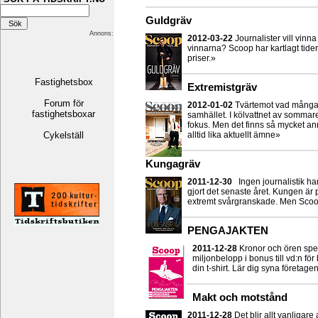
Guldgräv
Annons:
2012-03-22
Journalister vill vinn
vinnarna? Scoop har kartlagt tide
priser.»
Fastighetsbox
Extremistgräv
Forum för
2012-01-02
Tvärtemot vad många 
fastighetsboxar
samhället. I kölvattnet av sommar
fokus. Men det finns så mycket an
Cykelställ
alltid lika aktuellt ämne»
Kungagräv
2011-12-30
Ingen journalistik ha
gjort det senaste året. Kungen är 
extremt svårgranskade. Men Scoop 
PENGAJAKTEN
2011-12-28
Kronor och ören spela
miljonbelopp i bonus till vd:n fö
din t-shirt. Lär dig syna företag
Makt och motstånd
2011-12-28
Det blir allt vanligare