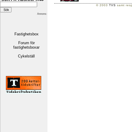
© 2003
TVS
samt resp
Annons:
Fastighetsbox
Forum för
fastighetsboxar
Cykelställ