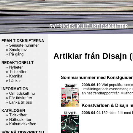
FRÅN TIDSKRIFTERNA
» Senaste nummer
» Smakprov
Artiklar från Disajn
» På gång
REDAKTIONELLT
» Nyheter
» Tidskriften
» Krönika
Sommarnummer med Konstguiden 
» Länkar
2008-06-19
Vårt populära som
INFORMATION
utställningar och evenemang run
» Om tidskrift.nu
en het trendrapport från Milano
» För tidskrifter
» Länka till oss
Konstvärlden & Disajn nr
KATALOGEN
2008-04-04
132 sidor fullt med 
» Tidskrifter
» Nättidskrifter
» Kulturtidskriften
SÖK PÅ TIDSKRIFT.NU