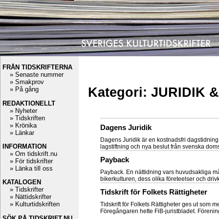
FRÅN TIDSKRIFTERNA
» Senaste nummer
» Smakprov
Kategori: JURIDIK 
» På gång
REDAKTIONELLT
» Nyheter
» Tidskriften
» Krönika
Dagens Juridik
» Länkar
Dagens Juridik är en kostnadsfri dagstidning 
INFORMATION
lagstiftning och nya beslut från svenska dom
» Om tidskrift.nu
Payback
» För tidskrifter
» Länka till oss
Payback. En nättidning vars huvudsakliga mål 
bikerkulturen, dess olika företeelser och driv
KATALOGEN
» Tidskrifter
Tidskrift för Folkets Rättigheter
» Nättidskrifter
» Kulturtidskriften
Tidskrift för Folkets Rättigheter ges ut som 
Föregångaren hette FiB-juristbladet. Förenin
SÖK PÅ TIDSKRIFT.NU