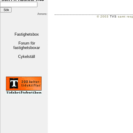
Annons:
© 2003
TVS
samt resp
Fastighetsbox
Forum för
fastighetsboxar
Cykelställ