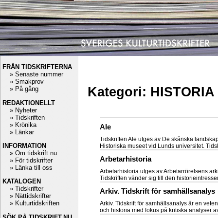
FRÅN TIDSKRIFTERNA
» Senaste nummer
» Smakprov
Kategori: HISTORIA
» På gång
REDAKTIONELLT
» Nyheter
» Tidskriften
» Krönika
Ale
» Länkar
Tidskriften Ale utges av De skånska landska
INFORMATION
Historiska museet vid Lunds universitet. Tids
» Om tidskrift.nu
Arbetarhistoria
» För tidskrifter
» Länka till oss
Arbetarhistoria utges av Arbetarrörelsens ar
Tidskriften vänder sig till den historieintre
KATALOGEN
» Tidskrifter
Arkiv. Tidskrift för samhällsanalys
» Nättidskrifter
» Kulturtidskriften
Arkiv. Tidskrift för samhällsanalys är en vet
och historia med fokus på kritiska analyser 
SÖK PÅ TIDSKRIFT.NU