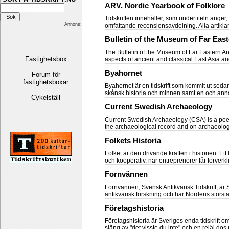
ARV. Nordic Yearbook of Folklore
Tidskriften innehåller, som undertiteln anger
Annons:
omfattande recensionsavdelning. Alla artiklar 
Bulletin of the Museum of Far East
The Bulletin of the Museum of Far Eastern Ant
Fastighetsbox
aspects of ancient and classical East Asia an
Byahornet
Forum för
fastighetsboxar
Byahornet är en tidskrift som kommit ut seda
skånsk historia och minnen samt en och ann
Cykelställ
Current Swedish Archaeology
Current Swedish Archaeology (CSA) is a peer-
the archaeological record and on archaeology 
Folkets Historia
Folket är den drivande kraften i historien. E
och kooperativ, när entreprenörer får förverkl
Fornvännen
Fornvännen, Svensk Antikvarisk Tidskrift, är S
antikvarisk forskning och har Nordens störst
Företagshistoria
Företagshistoria är Sveriges enda tidskrift om
släng av "det visste du inte" och en rejäl dos 