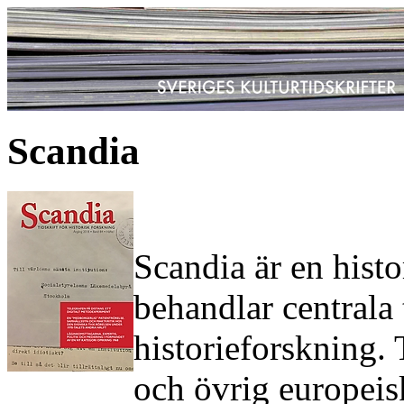
Scandia
Scandia är en histo
behandlar centrala
historieforskning.
och övrig europeisk