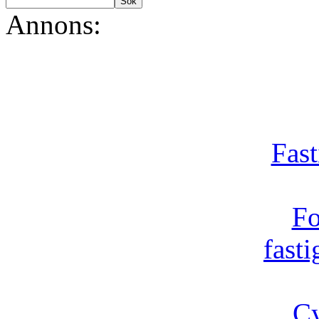
Annons:
Fast
Fo
fast
Cy