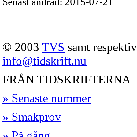
Senast ändrad: 2015-07-21
© 2003
TVS
samt respektive
info@tidskrift.nu
FRÅN TIDSKRIFTERNA
» Senaste nummer
» Smakprov
» På gång