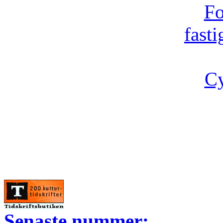
Fo
fast
Cy
Senaste nummer: