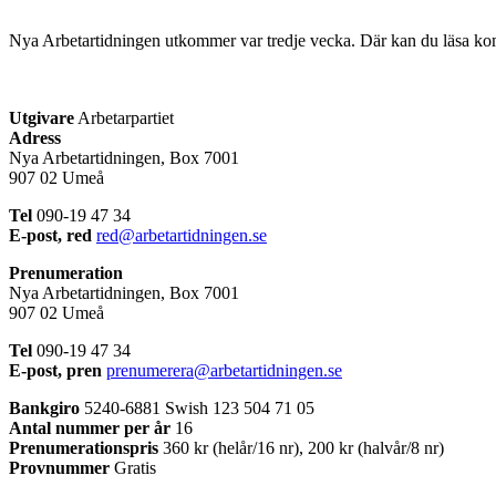
Nya Arbetartidningen utkommer var tredje vecka. Där kan du läsa kom
Utgivare
Arbetarpartiet
Adress
Nya Arbetartidningen, Box 7001
907 02 Umeå
Tel
090-19 47 34
E-post, red
red@arbetartidningen.se
Prenumeration
Nya Arbetartidningen, Box 7001
907 02 Umeå
Tel
090-19 47 34
E-post, pren
prenumerera@arbetartidningen.se
Bankgiro
5240-6881 Swish 123 504 71 05
Antal nummer per år
16
Prenumerationspris
360 kr (helår/16 nr), 200 kr (halvår/8 nr)
Provnummer
Gratis