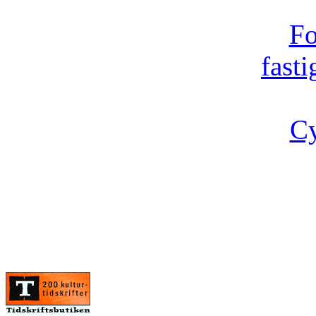
Fo
fast
Cy