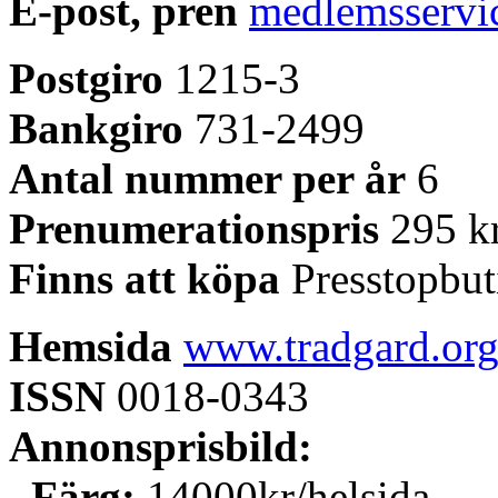
E-post, pren
medlemsservi
Postgiro
1215-3
Bankgiro
731-2499
Antal nummer per år
6
Prenumerationspris
295 k
Finns att köpa
Presstopbut
Hemsida
www.tradgard.or
ISSN
0018-0343
Annonsprisbild:
Färg:
14000kr/helsida