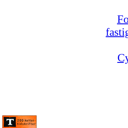
Fo
fast
Cy