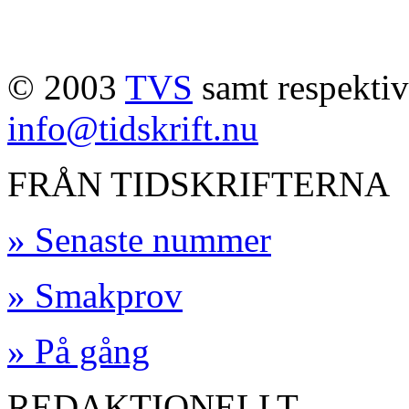
© 2003
TVS
samt respektive
info@tidskrift.nu
FRÅN TIDSKRIFTERNA
» Senaste nummer
» Smakprov
» På gång
REDAKTIONELLT