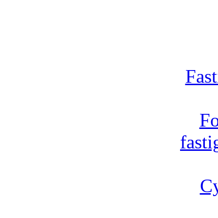
Fast
Fo
fast
Cy