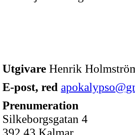
Utgivare
Henrik Holmströ
E-post, red
apokalypso@g
Prenumeration
Silkeborgsgatan 4
392 43 Kalmar