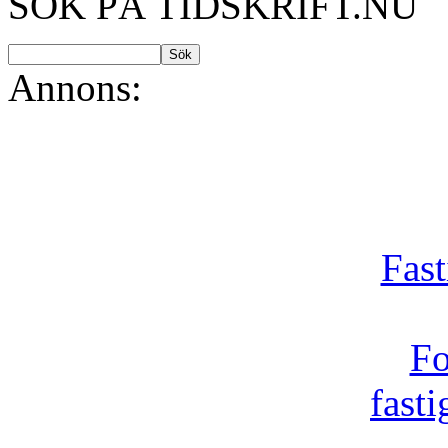
SÖK PÅ TIDSKRIFT.NU
Annons:
Fast
Fo
fast