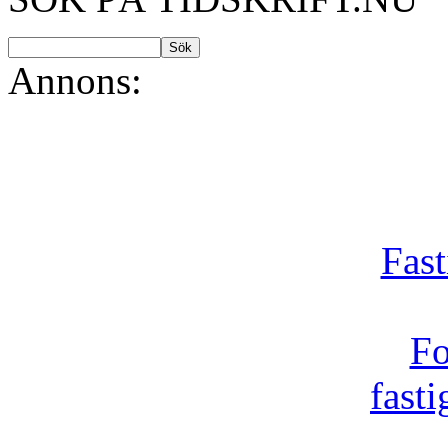
Annons:
Fast
Fo
fast