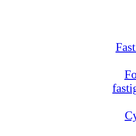
Fast
Fo
fast
Cy