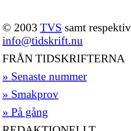
© 2003
TVS
samt respektive
info@tidskrift.nu
FRÅN TIDSKRIFTERNA
» Senaste nummer
» Smakprov
» På gång
REDAKTIONELLT