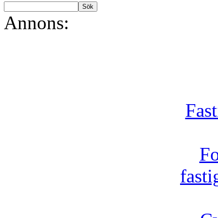
Annons:
Fast
Fo
fast