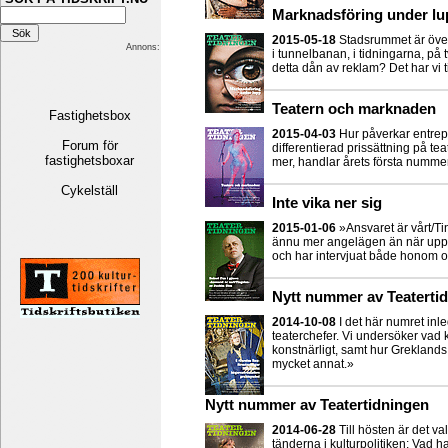
Marknadsföring under lu
2015-05-18
Stadsrummet är över
Annons:
i tunnelbanan, i tidningarna, på t
detta dån av reklam? Det har vi t
Teatern och marknaden
Fastighetsbox
2015-04-03
Hur påverkar entre
Forum för
differentierad prissättning på tea
fastighetsboxar
mer, handlar årets första numme
Cykelställ
Inte vika ner sig
2015-01-06
»Ansvaret är vårt/T
ännu mer angelägen än när upps
och har intervjuat både honom o
Nytt nummer av Teaterti
2014-10-08
I det här numret inl
teaterchefer. Vi undersöker vad 
konstnärligt, samt hur Greklan
mycket annat.»
Nytt nummer av Teatertidningen
2014-06-28
Till hösten är det va
tänderna i kulturpolitiken; Vad 