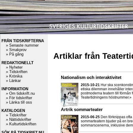
FRÅN TIDSKRIFTERNA
» Senaste nummer
» Smakprov
Artiklar från Teatert
» På gång
REDAKTIONELLT
» Nyheter
» Tidskriften
» Krönika
Nationalism och interaktivitet
» Länkar
2015-10-21
Hur ska scenkonstin
INFORMATION
etiska dilemman innehåller inter
» Om tidskrift.nu
postmoderna teatern till förmån 
Teatertidningens höstnummer.»
» För tidskrifter
» Länka till oss
Artrik sommarteater
KATALOGEN
» Tidskrifter
2015-06-25
Den förknippas ofta
» Nättidskrifter
sommarteatern bjuder på en bred r
» Kulturtidskriften
sommarscenerna, inklusive dem 
SÖK PÅ TIDSKRIFT.NU