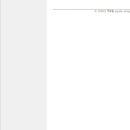
© 2003
TVS
samt resp