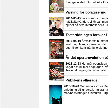
Sverige av de kulturpolitiska förä
Varning för bolagisering
2014-05-15
I årets andra nummer
nått kulturvärlden, vi för samman
bjuder på flera internationella u
Teatertidningen forskar i
2014-04-10
Årets första nummer
forskning. Många menar att det p
egentligen konstnärlig forsknin
Är det operarevolution p
2013-12-23
Hur mår egentligen
vägar och bli mer angelägen i vå
Teatertidningen, där vi har talat
Publikens allierade
2013-10-28
Med en fot i Poste Re
anledning att fundera kring dramatu
marknadsföringens inverkan. Birgi