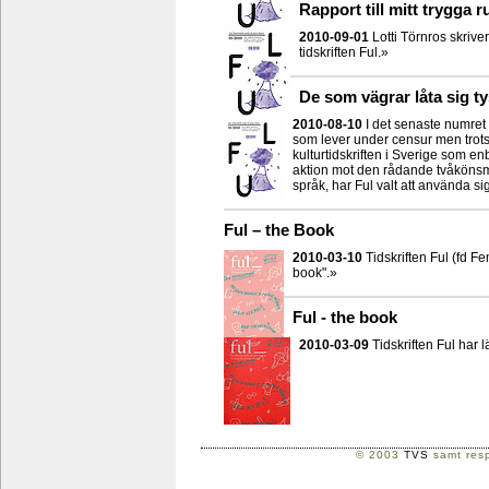
Rapport till mitt trygga 
2010-09-01
Lotti Törnros skriv
tidskriften Ful.»
De som vägrar låta sig t
2010-08-10
I det senaste numret 
som lever under censur men trots d
kulturtidskriften i Sverige som e
aktion mot den rådande tvåkönsm
språk, har Ful valt att använda s
Ful – the Book
2010-03-10
Tidskriften Ful (fd 
book".»
Ful - the book
2010-03-09
Tidskriften Ful har 
© 2003
TVS
samt resp