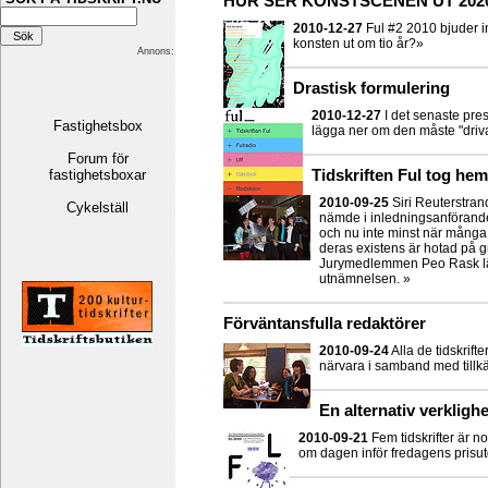
HUR SER KONSTSCENEN UT 2020
2010-12-27
Ful #2 2010 bjuder 
konsten ut om tio år?»
Annons:
Drastisk formulering
2010-12-27
I det senaste pre
Fastighetsbox
lägga ner om den måste "drivas
Forum för
fastighetsboxar
Tidskriften Ful tog hem
2010-09-25
Siri Reuterstran
Cykelställ
nämde i inledningsanförandet 
och nu inte minst när många 
deras existens är hotad på g
Jurymedlemmen Peo Rask läste
utnämnelsen. »
Förväntansfulla redaktörer
2010-09-24
Alla de tidskrift
närvara i samband med tillk
En alternativ verklighe
2010-09-21
Fem tidskrifter är n
om dagen inför fredagens prisutd