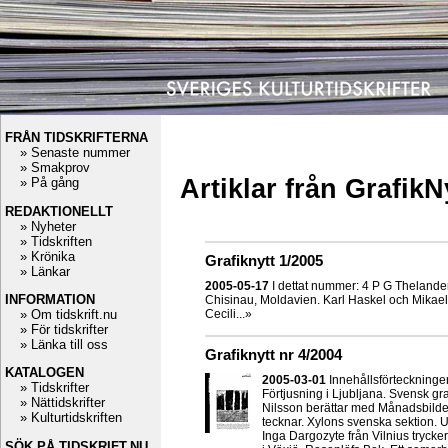
FRÅN TIDSKRIFTERNA
» Senaste nummer
» Smakprov
Artiklar från GrafikN
» På gång
REDAKTIONELLT
» Nyheter
» Tidskriften
» Krönika
Grafiknytt 1/2005
» Länkar
2005-05-17
I dettat nummer: 4 P G Thelander.
INFORMATION
Chisinau, Moldavien. Karl Haskel och Mikael 
» Om tidskrift.nu
Cecili...»
» För tidskrifter
» Länka till oss
Grafiknytt nr 4/2004
KATALOGEN
2005-03-01
Innehållsförteckningen
» Tidskrifter
Förtjusning i Ljubljana. Svensk g
» Nättidskrifter
Nilsson berättar med Månadsbilder
» Kulturtidskriften
tecknar. Xylons svenska sektion. 
Inga Dargozyte från Vilnius trycker
SÖK PÅ TIDSKRIFT.NU