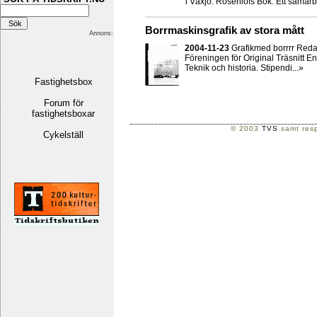
i Växjö. Rosenlöfs Bok. Ett samarb
Borrmaskinsgrafik av stora mått
Annons:
2004-11-23
Grafikmed borrrr Redas
Föreningen för Original Träsnitt En
Teknik och historia. Stipendi...»
Fastighetsbox
Forum för
fastighetsboxar
© 2003
TVS
samt resp
Cykelställ