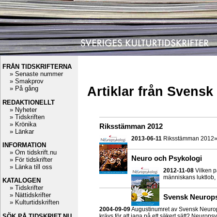
FRÅN TIDSKRIFTERNA
» Senaste nummer
» Smakprov
Artiklar från Svens
» På gång
REDAKTIONELLT
» Nyheter
» Tidskriften
» Krönika
Riksstämman 2012
» Länkar
2013-06-11
Riksstämman 2012
INFORMATION
» Om tidskrift.nu
Neuro och Psykologi
» För tidskrifter
» Länka till oss
2012-11-08
Vilken p
människans luktlob, 
KATALOGEN
» Tidskrifter
» Nättidskrifter
Svensk Neurops
» Kulturtidskriften
2004-09-09
Augustinumret av Svensk Neurops
SÖK PÅ TIDSKRIFT.NU
krävs för att jaga på ett säkert sätt? Neuro