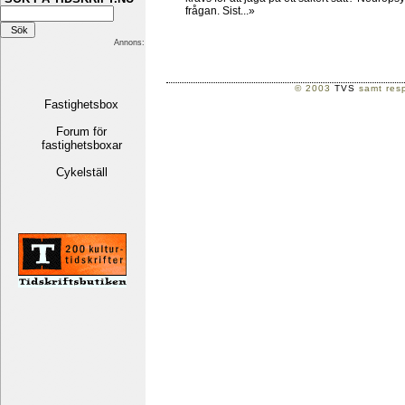
frågan. Sist...»
Annons:
© 2003
TVS
samt resp
Fastighetsbox
Forum för
fastighetsboxar
Cykelställ