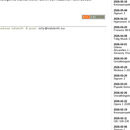
2026-05-18
Konstperspek
2026-05-08
Signum 3
2026-04-24
Hjärnstorm 1
2026-04-20
ektive tidskrift. E-post:
info@tidskrift.nu
Fronesis 88-
2026-04-08
Tidig Musik 
2026-04-01
Glänta
Akvarellen 1
Amnesty Pre
2026-03-30
Utställningskr
2026-03-29
Medusa 1 20
2026-03-20
Signum 2
2026-03-03
Populär Astr
2026-02-26
Utställningskr
2026-02-22
Opera 1 2026
2026-02-19
Konstperspek
2026-02-11
OEI 108-109
2026-02-06
Signum 1