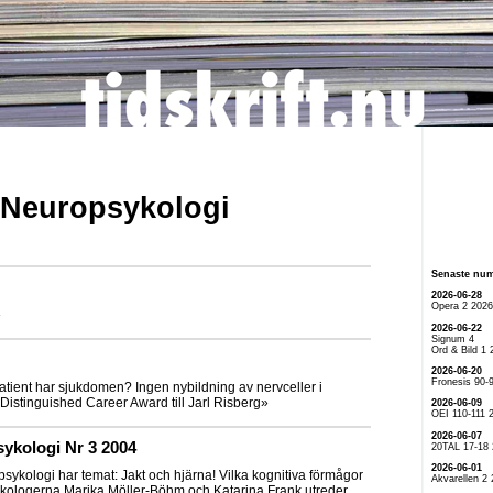
k Neuropsykologi
Senaste nu
2026-06-28
Opera 2 2026
»
2026-06-22
Signum 4
Ord & Bild 1 
2026-06-20
Fronesis 90-
atient har sjukdomen? Ingen nybildning av nervceller i
Distinguished Career Award till Jarl Risberg»
2026-06-09
OEI 110-111 
2026-06-07
ykologi Nr 3 2004
20TAL 17-18
2026-06-01
ykologi har temat: Jakt och hjärna! Vilka kognitiva förmågor
Akvarellen 2
psykologerna Marika Möller-Böhm och Katarina Frank utreder